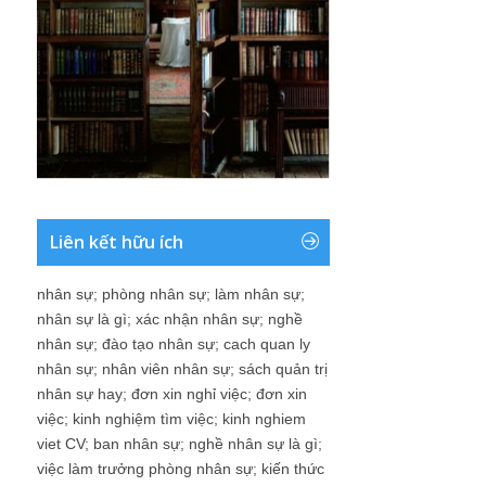
Liên kết hữu ích
nhân sự
;
phòng nhân sự
;
làm nhân sự
;
nhân sự là gì
;
xác nhận nhân sự
;
nghề
nhân sự
;
đào tạo nhân sự
;
cach quan ly
nhân sự
;
nhân viên nhân sự
;
sách quản trị
nhân sự hay
;
đơn xin nghỉ việc
;
đơn xin
việc
;
kinh nghiệm tìm việc
;
kinh nghiem
viet CV
;
ban nhân sự
;
nghề nhân sự là gì
;
việc làm trưởng phòng nhân sự
;
kiến thức