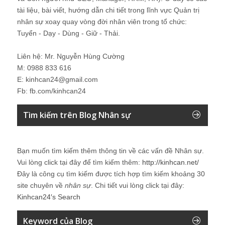
tài liệu, bài viết, hướng dẫn chi tiết trong lĩnh vực Quản trị
nhân sự xoay quay vòng đời nhân viên trong tổ chức:
Tuyển - Dạy - Dùng - Giữ - Thải.
Liên hệ: Mr. Nguyễn Hùng Cường
M: 0988 833 616
E: kinhcan24@gmail.com
Fb: fb.com/kinhcan24
Tìm kiếm trên Blog Nhân sự
Bạn muốn tìm kiếm thêm thông tin về các vấn đề
Nhân sự
.
Vui lòng click tại đây để tìm kiếm thêm:
http://kinhcan.net/
Đây là công cụ tìm kiếm được tích hợp tìm kiếm khoảng 30
site chuyên về
nhân sự
. Chi tiết vui lòng click tại đây:
Kinhcan24′s Search
Keyword của Blog