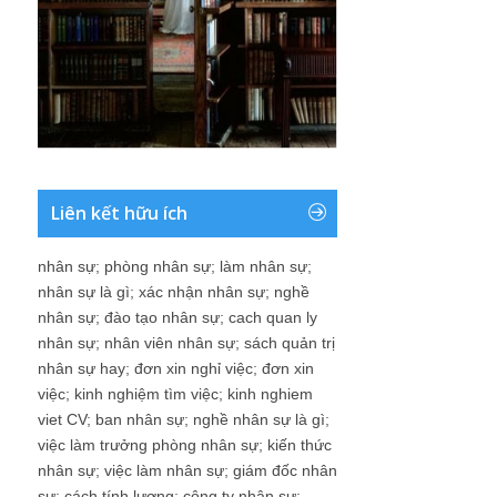
Liên kết hữu ích
nhân sự
;
phòng nhân sự
;
làm nhân sự
;
nhân sự là gì
;
xác nhận nhân sự
;
nghề
nhân sự
;
đào tạo nhân sự
;
cach quan ly
nhân sự
;
nhân viên nhân sự
;
sách quản trị
nhân sự hay
;
đơn xin nghỉ việc
;
đơn xin
việc
;
kinh nghiệm tìm việc
;
kinh nghiem
viet CV
;
ban nhân sự
;
nghề nhân sự là gì
;
việc làm trưởng phòng nhân sự
;
kiến thức
nhân sự
;
việc làm nhân sự
;
giám đốc nhân
sự
;
cách tính lương
;
công ty nhân sự
;