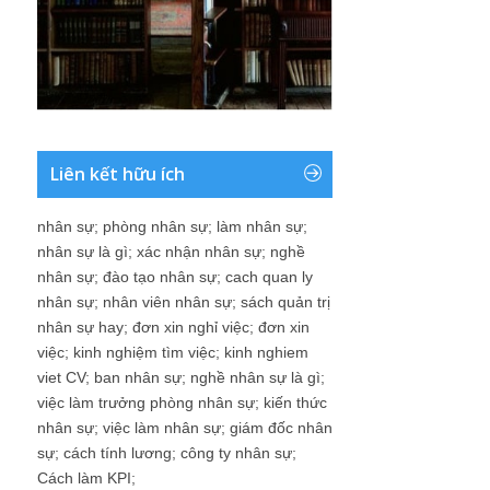
Liên kết hữu ích
nhân sự
;
phòng nhân sự
;
làm nhân sự
;
nhân sự là gì
;
xác nhận nhân sự
;
nghề
nhân sự
;
đào tạo nhân sự
;
cach quan ly
nhân sự
;
nhân viên nhân sự
;
sách quản trị
nhân sự hay
;
đơn xin nghỉ việc
;
đơn xin
việc
;
kinh nghiệm tìm việc
;
kinh nghiem
viet CV
;
ban nhân sự
;
nghề nhân sự là gì
;
việc làm trưởng phòng nhân sự
;
kiến thức
nhân sự
;
việc làm nhân sự
;
giám đốc nhân
sự
;
cách tính lương
;
công ty nhân sự
;
Cách làm KPI
;