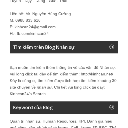
Tuyển - Dạy - Dùng - Giữ - Thải.
Liên hệ: Mr. Nguyễn Hùng Cường
M: 0988 833 616
E: kinhcan24@gmail.com
Fb: fb.com/kinhcan24
Tìm kiếm trên Blog Nhân sự
Bạn muốn tìm kiếm thêm thông tin về các vấn đề
Nhân sự
.
Vui lòng click tại đây để tìm kiếm thêm:
http://kinhcan.net/
Đây là công cụ tìm kiếm được tích hợp tìm kiếm khoảng 30
site chuyên về
nhân sự
. Chi tiết vui lòng click tại đây:
Kinhcan24′s Search
Keyword của Blog
Quản trị nhân sự, Human Resources, KPI, Đánh giá hiệu
quả công việc, chính sách lương, CnB, lương 3P, BSC, Thẻ