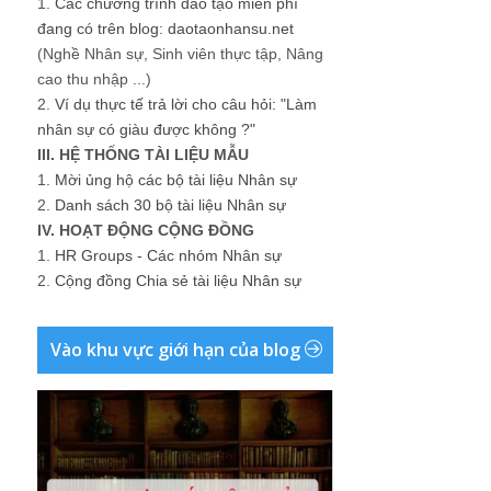
1.
Các chương trình đào tạo miễn phí
đang có trên blog: daotaonhansu.net
(Nghề Nhân sự, Sinh viên thực tập, Nâng
cao thu nhập ...)
2.
Ví dụ thực tế trả lời cho câu hỏi: "Làm
nhân sự có giàu được không ?"
III. HỆ THỐNG TÀI LIỆU MẪU
1.
Mời ủng hộ các bộ tài liệu Nhân sự
2.
Danh sách 30 bộ tài liệu Nhân sự
IV. HOẠT ĐỘNG CỘNG ĐỒNG
1.
HR Groups - Các nhóm Nhân sự
2.
Cộng đồng Chia sẻ tài liệu Nhân sự
Vào khu vực giới hạn của blog