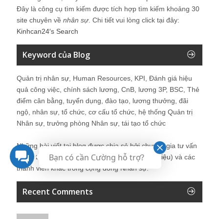
Đây là công cụ tìm kiếm được tích hợp tìm kiếm khoảng 30
site chuyên về
nhân sự
. Chi tiết vui lòng click tại đây:
Kinhcan24′s Search
Keyword của Blog
Quản trị nhân sự, Human Resources, KPI, Đánh giá hiệu
quả công việc, chính sách lương, CnB, lương 3P, BSC, Thẻ
điểm cân bằng, tuyển dụng, đào tạo, lương thưởng, đãi
ngộ, nhân sự, tổ chức, cơ cấu tổ chức, hệ thống Quản trị
Nhân sự, trưởng phòng Nhân sự, tái tạo tổ chức
Những bài viết tại blog được chia sẻ bởi chuyên gia tư vấn
Bạn có cần Cường hỗ trợ?
Quản trị Nhân sự Nguyễn Hùng Cường (
giới thiệu
) và các
thành viên khác trong cộng đồng Nhân sự.
Recent Comments