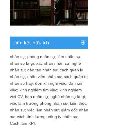
Liên kết hữu ích
nhân sự
;
phòng nhân sự
;
làm nhân sự
;
nhân sự là gì
;
xác nhận nhân sự
;
nghề
nhân sự
;
đào tạo nhân sự
;
cach quan ly
nhân sự
;
nhân viên nhân sự
;
sách quản trị
nhân sự hay
;
đơn xin nghỉ việc
;
đơn xin
việc
;
kinh nghiệm tìm việc
;
kinh nghiem
viet CV
;
ban nhân sự
;
nghề nhân sự là gì
;
việc làm trưởng phòng nhân sự
;
kiến thức
nhân sự
;
việc làm nhân sự
;
giám đốc nhân
sự
;
cách tính lương
;
công ty nhân sự
;
Cách làm KPI
;