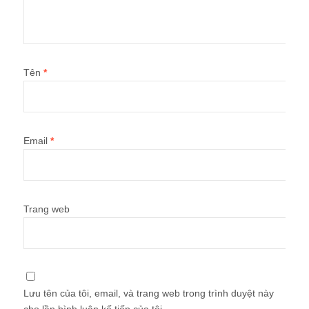
Tên
*
Email
*
Trang web
Lưu tên của tôi, email, và trang web trong trình duyệt này
cho lần bình luận kế tiếp của tôi.