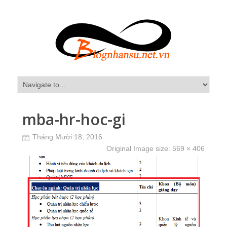
mba-hr-hoc-gi
Tháng Mười 18, 2016
Original Image size:
569 × 406