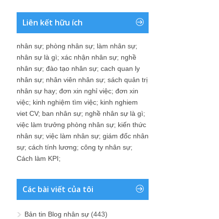
Liên kết hữu ích
nhân sự
;
phòng nhân sự
;
làm nhân sự
;
nhân sự là gì
;
xác nhận nhân sự
;
nghề
nhân sự
;
đào tạo nhân sự
;
cach quan ly
nhân sự
;
nhân viên nhân sự
;
sách quản trị
nhân sự hay
;
đơn xin nghỉ việc
;
đơn xin
việc
;
kinh nghiệm tìm việc
;
kinh nghiem
viet CV
;
ban nhân sự
;
nghề nhân sự là gì
;
việc làm trưởng phòng nhân sự
;
kiến thức
nhân sự
;
việc làm nhân sự
;
giám đốc nhân
sự
;
cách tính lương
;
công ty nhân sự
;
Cách làm KPI
;
Các bài viết của tôi
Bản tin Blog nhân sự
(443)