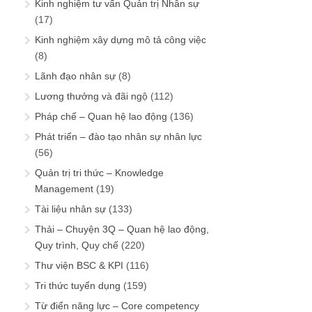
Kinh nghiệm tư vấn Quản trị Nhân sự
(17)
Kinh nghiệm xây dựng mô tả công việc
(8)
Lãnh đạo nhân sự
(8)
Lương thưởng và đãi ngộ
(112)
Pháp chế – Quan hệ lao động
(136)
Phát triển – đào tạo nhân sự nhân lực
(56)
Quản trị tri thức – Knowledge
Management
(19)
Tài liệu nhân sự
(133)
Thải – Chuyện 3Q – Quan hệ lao động,
Quy trình, Quy chế
(220)
Thư viện BSC & KPI
(116)
Tri thức tuyển dụng
(159)
Từ điển năng lực – Core competency