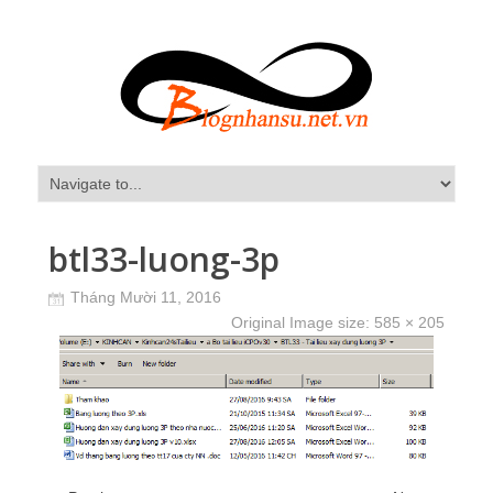
btl33-luong-3p
Tháng Mười 11, 2016
Original Image size:
585 × 205