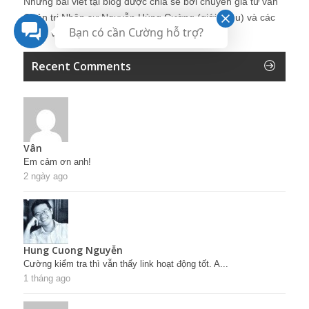
Những bài viết tại blog được chia sẻ bởi chuyên gia tư vấn
Quản trị Nhân sự Nguyễn Hùng Cường (
giới thiệu
) và các
Bạn có cần Cường hỗ trợ?
thành viên khác trong cộng đồng Nhân sự.
Recent Comments
Vân
Em cảm ơn anh!
2 ngày ago
Hung Cuong Nguyễn
Cường kiểm tra thì vẫn thấy link hoạt động tốt. A...
1 tháng ago