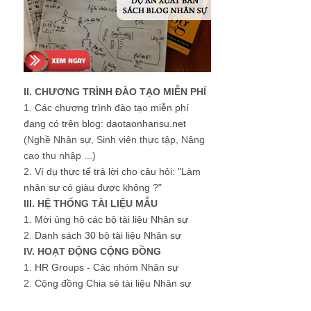
II. CHƯƠNG TRÌNH ĐÀO TẠO MIỄN PHÍ
1.
Các chương trình đào tạo miễn phí
đang có trên blog: daotaonhansu.net
(Nghề Nhân sự, Sinh viên thực tập, Nâng
cao thu nhập ...)
2.
Ví dụ thực tế trả lời cho câu hỏi: "Làm
nhân sự có giàu được không ?"
III. HỆ THỐNG TÀI LIỆU MẪU
1.
Mời ủng hộ các bộ tài liệu Nhân sự
2.
Danh sách 30 bộ tài liệu Nhân sự
IV. HOẠT ĐỘNG CỘNG ĐỒNG
1.
HR Groups - Các nhóm Nhân sự
2.
Cộng đồng Chia sẻ tài liệu Nhân sự