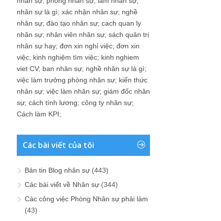
nhân sự
;
phòng nhân sự
;
làm nhân sự
;
nhân sự là gì
;
xác nhận nhân sự
;
nghề
nhân sự
;
đào tạo nhân sự
;
cach quan ly
nhân sự
;
nhân viên nhân sự
;
sách quản trị
nhân sự hay
;
đơn xin nghỉ việc
;
đơn xin
việc
;
kinh nghiệm tìm việc
;
kinh nghiem
viet CV
;
ban nhân sự
;
nghề nhân sự là gì
;
việc làm trưởng phòng nhân sự
;
kiến thức
nhân sự
;
việc làm nhân sự
;
giám đốc nhân
sự
;
cách tính lương
;
công ty nhân sự
;
Cách làm KPI
;
Các bài viết của tôi
Bản tin Blog nhân sự
(443)
Các bài viết về Nhân sự
(344)
Các công việc Phòng Nhân sự phải làm
(43)