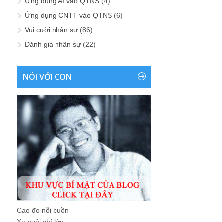
Ứng dụng AI vào QTNS
(4)
Ứng dụng CNTT vào QTNS
(6)
Vui cười nhân sự
(86)
Đánh giá nhân sự
(22)
NÓI VỚI CON
Cao đo nỗi buồn
Xa nuôi chí lớn