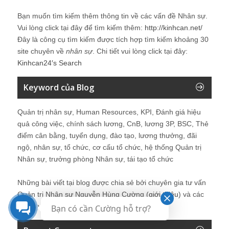
Bạn muốn tìm kiếm thêm thông tin về các vấn đề
Nhân sự
.
Vui lòng click tại đây để tìm kiếm thêm:
http://kinhcan.net/
Đây là công cụ tìm kiếm được tích hợp tìm kiếm khoảng 30
site chuyên về
nhân sự
. Chi tiết vui lòng click tại đây:
Kinhcan24′s Search
Keyword của Blog
Quản trị nhân sự, Human Resources, KPI, Đánh giá hiệu
quả công việc, chính sách lương, CnB, lương 3P, BSC, Thẻ
điểm cân bằng, tuyển dụng, đào tạo, lương thưởng, đãi
ngộ, nhân sự, tổ chức, cơ cấu tổ chức, hệ thống Quản trị
Nhân sự, trưởng phòng Nhân sự, tái tạo tổ chức
Những bài viết tại blog được chia sẻ bởi chuyên gia tư vấn
Quản trị Nhân sự Nguyễn Hùng Cường (
giới thiệu
) và các
thành viên khác trong cộng đồng Nhân sự.
Bạn có cần Cường hỗ trợ?