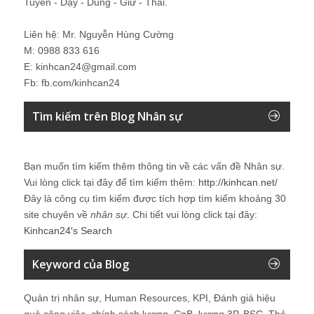
Tuyển - Dạy - Dùng - Giữ - Thải.
Liên hệ: Mr. Nguyễn Hùng Cường
M: 0988 833 616
E: kinhcan24@gmail.com
Fb: fb.com/kinhcan24
Tìm kiếm trên Blog Nhân sự
Bạn muốn tìm kiếm thêm thông tin về các vấn đề
Nhân sự
.
Vui lòng click tại đây để tìm kiếm thêm:
http://kinhcan.net/
Đây là công cụ tìm kiếm được tích hợp tìm kiếm khoảng 30
site chuyên về
nhân sự
. Chi tiết vui lòng click tại đây:
Kinhcan24′s Search
Keyword của Blog
Quản trị nhân sự, Human Resources, KPI, Đánh giá hiệu
quả công việc, chính sách lương, CnB, lương 3P, BSC, Thẻ