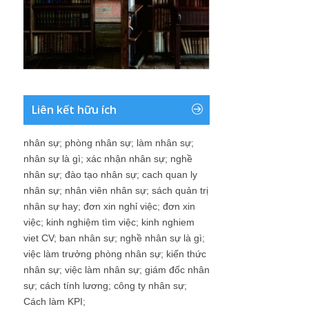
Liên kết hữu ích
nhân sự
;
phòng nhân sự
;
làm nhân sự
;
nhân sự là gì
;
xác nhận nhân sự
;
nghề
nhân sự
;
đào tạo nhân sự
;
cach quan ly
nhân sự
;
nhân viên nhân sự
;
sách quản trị
nhân sự hay
;
đơn xin nghỉ việc
;
đơn xin
việc
;
kinh nghiệm tìm việc
;
kinh nghiem
viet CV
;
ban nhân sự
;
nghề nhân sự là gì
;
việc làm trưởng phòng nhân sự
;
kiến thức
nhân sự
;
việc làm nhân sự
;
giám đốc nhân
sự
;
cách tính lương
;
công ty nhân sự
;
Cách làm KPI
;