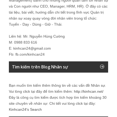
Management) dành cho những người quan tâm tới Nhân sự
và Con người như CEO, Manager, HRM, HR). Ở đây có các
tài liệu, bài viết, hướng dẫn chi tiết trong lĩnh vực Quản trị
nhân sự xoay quay vòng đời nhân viên trong tổ chức:
Tuyển - Dạy - Dùng - Giữ - Thải.
Liên hệ: Mr. Nguyễn Hùng Cường
M: 0988 833 616
E: kinhcan24@gmail.com
Fb: fb.com/kinhcan24
Tìm kiếm trên Blog Nhân sự
Bạn muốn tìm kiếm thêm thông tin về các vấn đề
Nhân sự
.
Vui lòng click tại đây để tìm kiếm thêm:
http://kinhcan.net/
Đây là công cụ tìm kiếm được tích hợp tìm kiếm khoảng 30
site chuyên về
nhân sự
. Chi tiết vui lòng click tại đây:
Kinhcan24′s Search