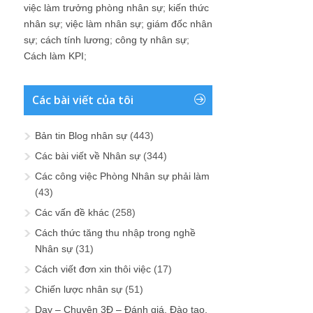
việc làm trưởng phòng nhân sự
;
kiến thức
nhân sự
;
việc làm nhân sự
;
giám đốc nhân
sự
;
cách tính lương
;
công ty nhân sự
;
Cách làm KPI
;
Các bài viết của tôi
Bản tin Blog nhân sự
(443)
Các bài viết về Nhân sự
(344)
Các công việc Phòng Nhân sự phải làm
(43)
Các vấn đề khác
(258)
Cách thức tăng thu nhập trong nghề
Nhân sự
(31)
Cách viết đơn xin thôi việc
(17)
Chiến lược nhân sự
(51)
Dạy – Chuyện 3Đ – Đánh giá, Đào tạo,