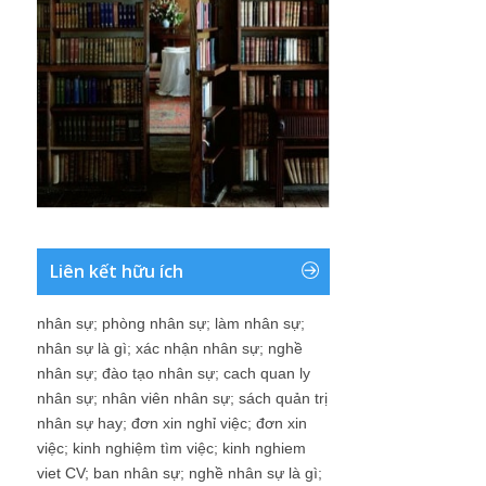
Liên kết hữu ích
nhân sự
;
phòng nhân sự
;
làm nhân sự
;
nhân sự là gì
;
xác nhận nhân sự
;
nghề
nhân sự
;
đào tạo nhân sự
;
cach quan ly
nhân sự
;
nhân viên nhân sự
;
sách quản trị
nhân sự hay
;
đơn xin nghỉ việc
;
đơn xin
việc
;
kinh nghiệm tìm việc
;
kinh nghiem
viet CV
;
ban nhân sự
;
nghề nhân sự là gì
;