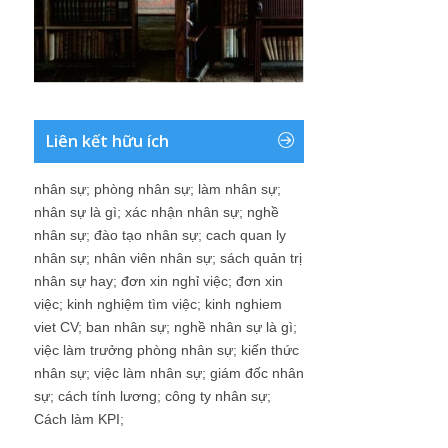
Liên kết hữu ích
nhân sự
;
phòng nhân sự
;
làm nhân sự
;
nhân sự là gì
;
xác nhận nhân sự
;
nghề
nhân sự
;
đào tạo nhân sự
;
cach quan ly
nhân sự
;
nhân viên nhân sự
;
sách quản trị
nhân sự hay
;
đơn xin nghỉ việc
;
đơn xin
việc
;
kinh nghiệm tìm việc
;
kinh nghiem
viet CV
;
ban nhân sự
;
nghề nhân sự là gì
;
việc làm trưởng phòng nhân sự
;
kiến thức
nhân sự
;
việc làm nhân sự
;
giám đốc nhân
sự
;
cách tính lương
;
công ty nhân sự
;
Cách làm KPI
;