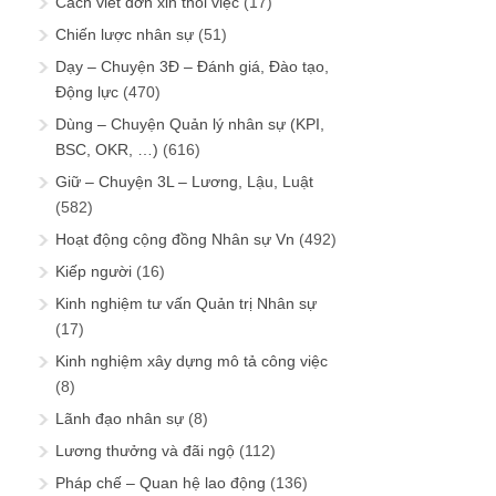
Cách viết đơn xin thôi việc
(17)
Chiến lược nhân sự
(51)
Dạy – Chuyện 3Đ – Đánh giá, Đào tạo,
Động lực
(470)
Dùng – Chuyện Quản lý nhân sự (KPI,
BSC, OKR, …)
(616)
Giữ – Chuyện 3L – Lương, Lậu, Luật
(582)
Hoạt động cộng đồng Nhân sự Vn
(492)
Kiếp người
(16)
Kinh nghiệm tư vấn Quản trị Nhân sự
(17)
Kinh nghiệm xây dựng mô tả công việc
(8)
Lãnh đạo nhân sự
(8)
Lương thưởng và đãi ngộ
(112)
Pháp chế – Quan hệ lao động
(136)