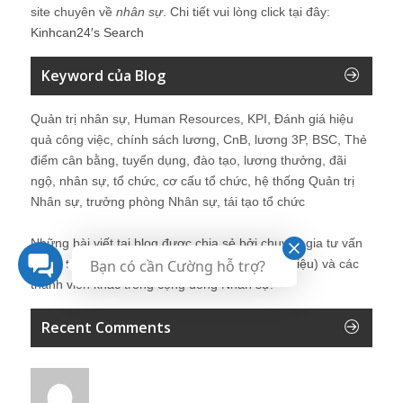
site chuyên về
nhân sự
. Chi tiết vui lòng click tại đây:
Kinhcan24′s Search
Keyword của Blog
Quản trị nhân sự, Human Resources, KPI, Đánh giá hiệu
quả công việc, chính sách lương, CnB, lương 3P, BSC, Thẻ
điểm cân bằng, tuyển dụng, đào tạo, lương thưởng, đãi
ngộ, nhân sự, tổ chức, cơ cấu tổ chức, hệ thống Quản trị
Nhân sự, trưởng phòng Nhân sự, tái tạo tổ chức
Những bài viết tại blog được chia sẻ bởi chuyên gia tư vấn
Bạn có cần Cường hỗ trợ?
Quản trị Nhân sự Nguyễn Hùng Cường (
giới thiệu
) và các
thành viên khác trong cộng đồng Nhân sự.
Recent Comments