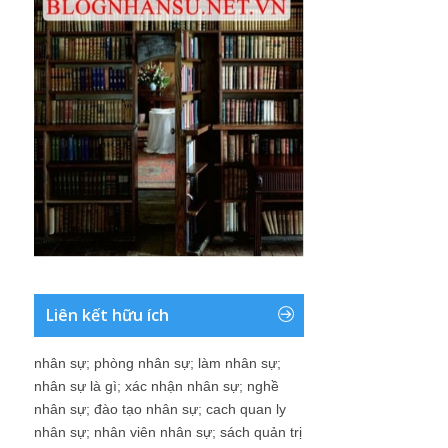
Liên kết hữu ích
nhân sự
;
phòng nhân sự
;
làm nhân sự
;
nhân sự là gì
;
xác nhận nhân sự
;
nghề
nhân sự
;
đào tạo nhân sự
;
cach quan ly
nhân sự
;
nhân viên nhân sự
;
sách quản trị