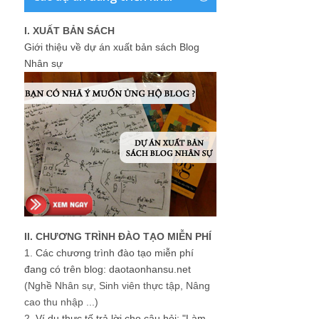
I. XUẤT BẢN SÁCH
Giới thiệu về dự án xuất bản sách Blog
Nhân sự
II. CHƯƠNG TRÌNH ĐÀO TẠO MIỄN PHÍ
1.
Các chương trình đào tạo miễn phí
đang có trên blog: daotaonhansu.net
(Nghề Nhân sự, Sinh viên thực tập, Nâng
cao thu nhập ...)
2.
Ví dụ thực tế trả lời cho câu hỏi: "Làm