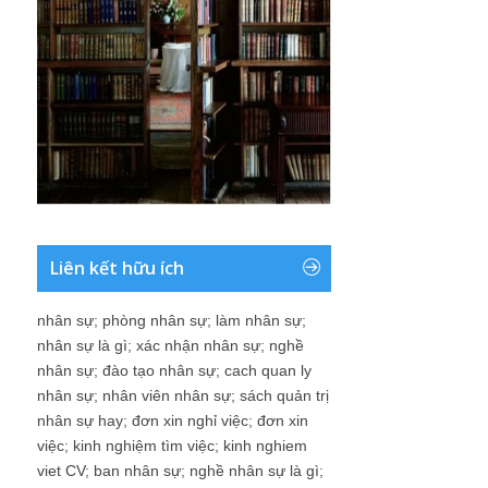
Liên kết hữu ích
nhân sự
;
phòng nhân sự
;
làm nhân sự
;
nhân sự là gì
;
xác nhận nhân sự
;
nghề
nhân sự
;
đào tạo nhân sự
;
cach quan ly
nhân sự
;
nhân viên nhân sự
;
sách quản trị
nhân sự hay
;
đơn xin nghỉ việc
;
đơn xin
việc
;
kinh nghiệm tìm việc
;
kinh nghiem
viet CV
;
ban nhân sự
;
nghề nhân sự là gì
;