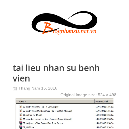
tai lieu nhan su benh
vien
Tháng Năm 15, 2016
Original Image size:
524 × 498