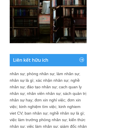
Liên kết hữu ích
nhân sự
;
phòng nhân sự
;
làm nhân sự
;
nhân sự là gì
;
xác nhận nhân sự
;
nghề
nhân sự
;
đào tạo nhân sự
;
cach quan ly
nhân sự
;
nhân viên nhân sự
;
sách quản trị
nhân sự hay
;
đơn xin nghỉ việc
;
đơn xin
việc
;
kinh nghiệm tìm việc
;
kinh nghiem
viet CV
;
ban nhân sự
;
nghề nhân sự là gì
;
việc làm trưởng phòng nhân sự
;
kiến thức
nhân sự
;
việc làm nhân sự
;
giám đốc nhân