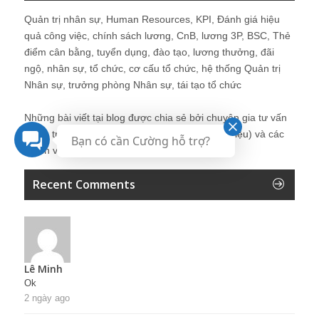
Quản trị nhân sự, Human Resources, KPI, Đánh giá hiệu
quả công việc, chính sách lương, CnB, lương 3P, BSC, Thẻ
điểm cân bằng, tuyển dụng, đào tạo, lương thưởng, đãi
ngộ, nhân sự, tổ chức, cơ cấu tổ chức, hệ thống Quản trị
Nhân sự, trưởng phòng Nhân sự, tái tạo tổ chức
Những bài viết tại blog được chia sẻ bởi chuyên gia tư vấn
Quản trị Nhân sự Nguyễn Hùng Cường (
giới thiệu
) và các
Bạn có cần Cường hỗ trợ?
thành viên khác trong cộng đồng Nhân sự.
Recent Comments
Lê Minh
Ok
2 ngày ago