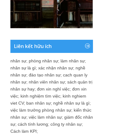
Liên kết hữu ích
nhân sự
;
phòng nhân sự
;
làm nhân sự
;
nhân sự là gì
;
xác nhận nhân sự
;
nghề
nhân sự
;
đào tạo nhân sự
;
cach quan ly
nhân sự
;
nhân viên nhân sự
;
sách quản trị
nhân sự hay
;
đơn xin nghỉ việc
;
đơn xin
việc
;
kinh nghiệm tìm việc
;
kinh nghiem
viet CV
;
ban nhân sự
;
nghề nhân sự là gì
;
việc làm trưởng phòng nhân sự
;
kiến thức
nhân sự
;
việc làm nhân sự
;
giám đốc nhân
sự
;
cách tính lương
;
công ty nhân sự
;
Cách làm KPI
;