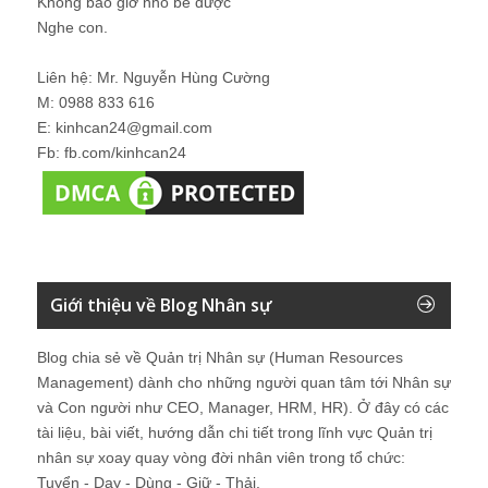
Không bao giờ nhỏ bé được
Nghe con.
Liên hệ: Mr. Nguyễn Hùng Cường
M: 0988 833 616
E: kinhcan24@gmail.com
Fb: fb.com/kinhcan24
Giới thiệu về Blog Nhân sự
Blog chia sẻ về Quản trị Nhân sự (Human Resources
Management) dành cho những người quan tâm tới Nhân sự
và Con người như CEO, Manager, HRM, HR). Ở đây có các
tài liệu, bài viết, hướng dẫn chi tiết trong lĩnh vực Quản trị
nhân sự xoay quay vòng đời nhân viên trong tổ chức:
Tuyển - Dạy - Dùng - Giữ - Thải.