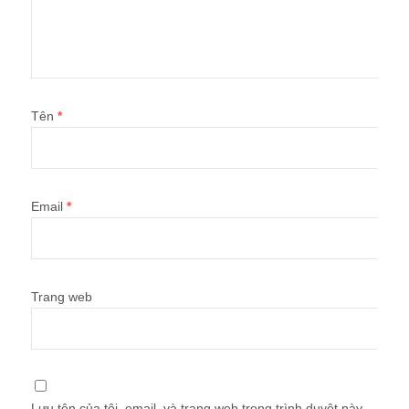
Tên
*
Email
*
Trang web
Lưu tên của tôi, email, và trang web trong trình duyệt này