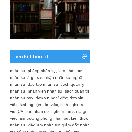
Liên kết hữu ích
nhân sự
;
phòng nhân sự
;
làm nhân sự
;
nhân sự là gì
;
xác nhận nhân sự
;
nghề
nhân sự
;
đào tạo nhân sự
;
cach quan ly
nhân sự
;
nhân viên nhân sự
;
sách quản trị
nhân sự hay
;
đơn xin nghỉ việc
;
đơn xin
việc
;
kinh nghiệm tìm việc
;
kinh nghiem
viet CV
;
ban nhân sự
;
nghề nhân sự là gì
;
việc làm trưởng phòng nhân sự
;
kiến thức
nhân sự
;
việc làm nhân sự
;
giám đốc nhân
sự
;
cách tính lương
;
công ty nhân sự
;