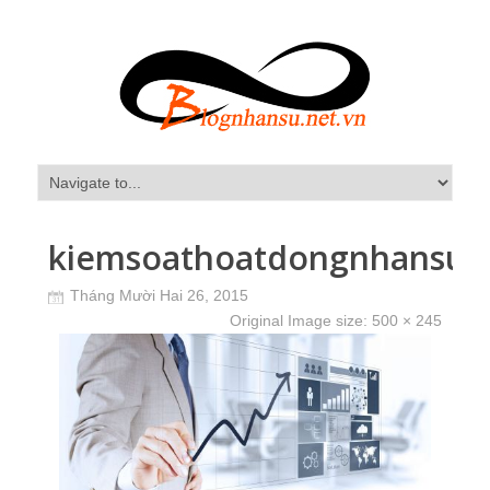
kiemsoathoatdongnhansu
Tháng Mười Hai 26, 2015
Original Image size:
500 × 245