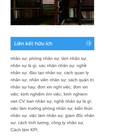
Liên kết hữu ích
nhân sự
;
phòng nhân sự
;
làm nhân sự
;
nhân sự là gì
;
xác nhận nhân sự
;
nghề
nhân sự
;
đào tạo nhân sự
;
cach quan ly
nhân sự
;
nhân viên nhân sự
;
sách quản trị
nhân sự hay
;
đơn xin nghỉ việc
;
đơn xin
việc
;
kinh nghiệm tìm việc
;
kinh nghiem
viet CV
;
ban nhân sự
;
nghề nhân sự là gì
;
việc làm trưởng phòng nhân sự
;
kiến thức
nhân sự
;
việc làm nhân sự
;
giám đốc nhân
sự
;
cách tính lương
;
công ty nhân sự
;
Cách làm KPI
;