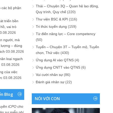
Thải – Chuyện 3Q – Quan hệ lao động,
o các bộ phận
Quy trình, Quy chế
(220)
Thư viện BSC & KPI
(116)
át triển bền
Tri thức tuyển dụng
(159)
ồ, vai trò
3.08.2026
Từ điển năng lực – Core competency
(50)
ần người, mà
 lượng – đúng
Tuyển – Chuyện 3T – Tuyển mộ, Tuyển
ách
03.08.2026
chọn, Thử việc
(430)
hân loại ngạch
Ứng dụng AI vào QTNS
(4)
n
03.08.2026
Ứng dụng CNTT vào QTNS
(6)
ng của việc
Vui cười nhân sự
(86)
ức
03.08.2026
Đánh giá nhân sự
(22)
ển Blog
NÓI VỚI CON
uyền iCPO cho
Nhân sự miễn phí