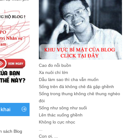
Cao đo nỗi buồn
Xa nuôi chí lớn
Dẫu làm sao thì cha vẫn muốn
Sống trên đá không chê đá gập ghềnh
Sống trong thung không chê thung nghèo
đói
Sống như sông như suối
 khai
Lên thác xuống ghềnh
Không lo cực nhọc
...
ản sách Blog
Con ơi, ...