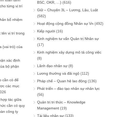
ính toán định
BSC, OKR, …)
(616)
ho từng vị trí
Giữ – Chuyện 3L – Lương, Lậu, Luật
(582)
phân bổ nhiệm
Hoạt động cộng đồng Nhân sự Vn
(492)
Kiếp người
(16)
tên vị trí trong
Kinh nghiệm tư vấn Quản trị Nhân sự
(17)
 (vai trò) của
Kinh nghiệm xây dựng mô tả công việc
(8)
hận xác định
Lãnh đạo nhân sự
(8)
của bộ phận
Lương thưởng và đãi ngộ
(112)
 cần có để
Pháp chế – Quan hệ lao động
(136)
ược các mục
Phát triển – đào tạo nhân sự nhân lực
2026
(56)
 hợp tác giữa
Quản trị tri thức – Knowledge
chức cần có quy
Management
(19)
oàn công ty
Tài liệu nhân sự
(133)