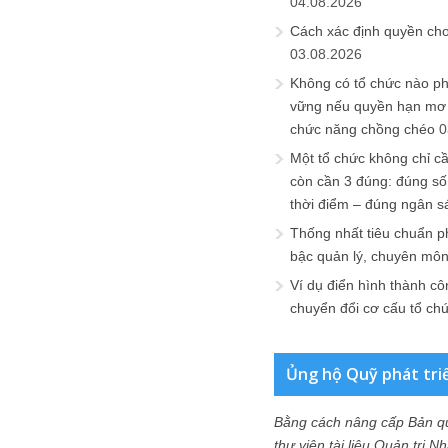
04.08.2026
Cách xác định quyền ch
03.08.2026
Không có tổ chức nào ph
vững nếu quyền hạn mơ h
chức năng chồng chéo
0
Một tổ chức không chỉ c
còn cần 3 đúng: đúng số
thời điểm – đúng ngân s
Thống nhất tiêu chuẩn p
bậc quản lý, chuyên mô
Ví dụ điển hình thành cô
chuyển đổi cơ cấu tổ ch
Ủng hộ Quỹ phát tri
Bằng cách nâng cấp Bản q
thư viện tài liệu Quản trị 