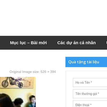
Mục lục – Bài mới
Các dự án cá nhân
Quà tặng tài liệu
Original Image size:
526 × 394