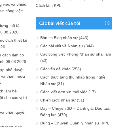
 việc và phiếu
Cách làm KPI
;
tin công việc
Các bài viết của tôi
 dựng mô tả
06.08.2026
Bản tin Blog nhân sự
(443)
ục đích thiết kế
Các bài viết về Nhân sự
(344)
026
Các công việc Phòng Nhân sự phải làm
n cách làm cơ
(43)
anh
06.08.2026
Các vấn đề khác
(258)
ợp phê duyệt,
in và tham mưu
Cách thức tăng thu nhập trong nghề
6
Nhân sự
(31)
ch làm hệ
Cách viết đơn xin thôi việc
(17)
t cho các vị trí
Chiến lược nhân sự
(51)
6
Dạy – Chuyện 3Đ – Đánh giá, Đào tạo,
 và phân quyền
Động lực
(470)
Dùng – Chuyện Quản lý nhân sự (KPI,