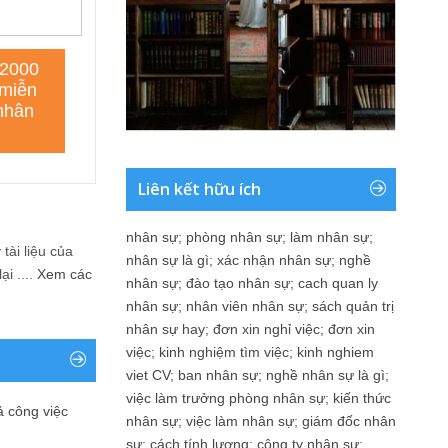
Liên kết hữu ích
nhân sự
;
phòng nhân sự
;
làm nhân sự
;
tài liệu của
nhân sự là gì
;
xác nhận nhân sự
;
nghề
i ....
Xem các
nhân sự
;
đào tạo nhân sự
;
cach quan ly
nhân sự
;
nhân viên nhân sự
;
sách quản trị
nhân sự hay
;
đơn xin nghỉ việc
;
đơn xin
việc
;
kinh nghiệm tìm việc
;
kinh nghiem
viet CV
;
ban nhân sự
;
nghề nhân sự là gì
;
việc làm trưởng phòng nhân sự
;
kiến thức
ả công việc
nhân sự
;
việc làm nhân sự
;
giám đốc nhân
sự
;
cách tính lương
;
công ty nhân sự
;