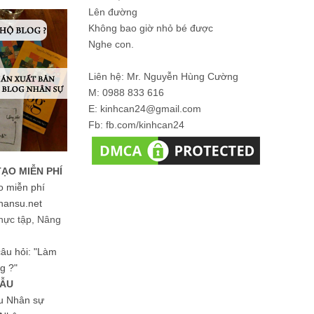
Lên đường
Không bao giờ nhỏ bé được
Nghe con.
Liên hệ: Mr. Nguyễn Hùng Cường
M: 0988 833 616
E: kinhcan24@gmail.com
Fb: fb.com/kinhcan24
TẠO MIỄN PHÍ
o miễn phí
hansu.net
hực tập, Nâng
 câu hỏi: "Làm
g ?"
MẪU
ệu Nhân sự