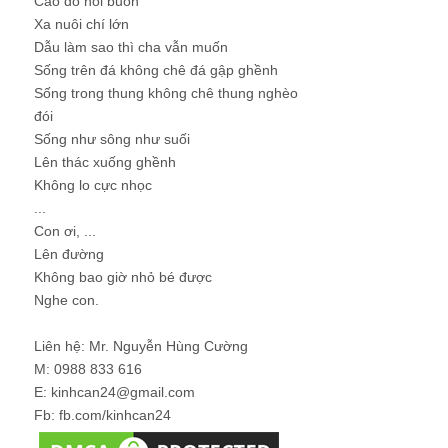
Cao đo nỗi buồn
Xa nuôi chí lớn
Dẫu làm sao thì cha vẫn muốn
Sống trên đá không chê đá gập ghềnh
Sống trong thung không chê thung nghèo
đói
Sống như sông như suối
Lên thác xuống ghềnh
Không lo cực nhọc
...
Con ơi, ...
Lên đường
Không bao giờ nhỏ bé được
Nghe con.
Liên hệ: Mr. Nguyễn Hùng Cường
M: 0988 833 616
E: kinhcan24@gmail.com
Fb: fb.com/kinhcan24