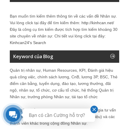
Bạn muốn tìm kiếm thêm thông tin về các vấn đề
Nhân sự
.
Vui lòng click tại đây để tìm kiếm thêm:
http://kinhcan.net/
Đây là công cụ tìm kiếm được tích hợp tìm kiếm khoảng 30
site chuyên về
nhân sự
. Chi tiết vui lòng click tại đây:
Kinhcan24′s Search
Keyword của Blog
Quản trị nhân sự, Human Resources, KPI, Đánh giá hiệu
quả công việc, chính sách lương, CnB, lương 3P, BSC, Thẻ
điểm cân bằng, tuyển dụng, đào tạo, lương thưởng, đãi
ngộ, nhân sự, tổ chức, cơ cấu tổ chức, hệ thống Quản trị
Nhân sự, trưởng phòng Nhân sự, tái tạo tổ chức
Những bài viết tại blog được chia sẻ bởi chuyên gia tư vấn
Bạn có cần Cường hỗ trợ?
Quản trị Nhân sự Nguyễn Hùng Cường (
giới thiệu
) và các
thành viên khác trong cộng đồng Nhân sự.