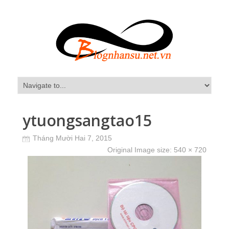
ytuongsangtao15
Tháng Mười Hai 7, 2015
Original Image size:
540 × 720