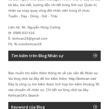
tài liệu, bài viết, hướng dẫn chi tiết trong lĩnh vực Quản trị
nhân sự xoay quay vòng đời nhân viên trong tổ chức:
Tuyển - Dạy - Dùng - Giữ - Thải.
Liên hệ: Mr. Nguyễn Hùng Cường
M: 0988 833 616
E: kinhcan24@gmail.com
Fb: fb.com/kinhcan24
Tìm kiếm trên Blog Nhân sự
Bạn muốn tìm kiếm thêm thông tin về các vấn đề
Nhân sự
.
Vui lòng click tại đây để tìm kiếm thêm:
http://kinhcan.net/
Đây là công cụ tìm kiếm được tích hợp tìm kiếm khoảng 30
site chuyên về
nhân sự
. Chi tiết vui lòng click tại đây:
Kinhcan24′s Search
Keyword của Blog