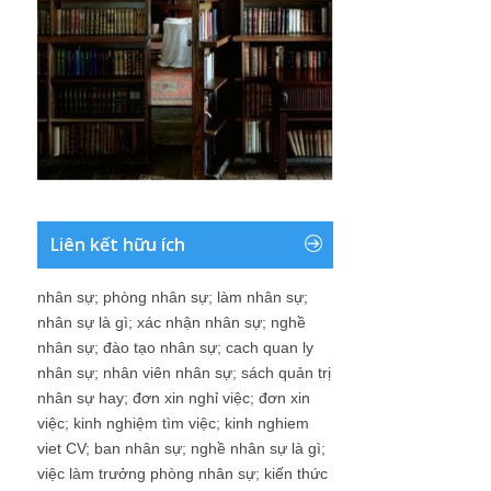
Liên kết hữu ích
nhân sự
;
phòng nhân sự
;
làm nhân sự
;
nhân sự là gì
;
xác nhận nhân sự
;
nghề
nhân sự
;
đào tạo nhân sự
;
cach quan ly
nhân sự
;
nhân viên nhân sự
;
sách quản trị
nhân sự hay
;
đơn xin nghỉ việc
;
đơn xin
việc
;
kinh nghiệm tìm việc
;
kinh nghiem
viet CV
;
ban nhân sự
;
nghề nhân sự là gì
;
việc làm trưởng phòng nhân sự
;
kiến thức