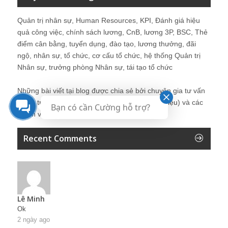
Quản trị nhân sự, Human Resources, KPI, Đánh giá hiệu
quả công việc, chính sách lương, CnB, lương 3P, BSC, Thẻ
điểm cân bằng, tuyển dụng, đào tạo, lương thưởng, đãi
ngộ, nhân sự, tổ chức, cơ cấu tổ chức, hệ thống Quản trị
Nhân sự, trưởng phòng Nhân sự, tái tạo tổ chức
Những bài viết tại blog được chia sẻ bởi chuyên gia tư vấn
Quản trị Nhân sự Nguyễn Hùng Cường (
giới thiệu
) và các
Bạn có cần Cường hỗ trợ?
thành viên khác trong cộng đồng Nhân sự.
Recent Comments
Lê Minh
Ok
2 ngày ago