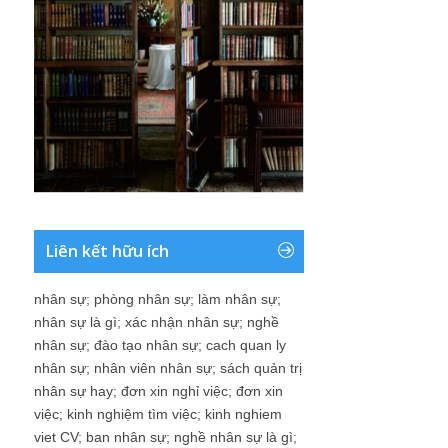
Liên kết hữu ích
nhân sự
;
phòng nhân sự
;
làm nhân sự
;
nhân sự là gì
;
xác nhận nhân sự
;
nghề
nhân sự
;
đào tạo nhân sự
;
cach quan ly
nhân sự
;
nhân viên nhân sự
;
sách quản trị
nhân sự hay
;
đơn xin nghỉ việc
;
đơn xin
việc
;
kinh nghiệm tìm việc
;
kinh nghiem
viet CV
;
ban nhân sự
;
nghề nhân sự là gì
;