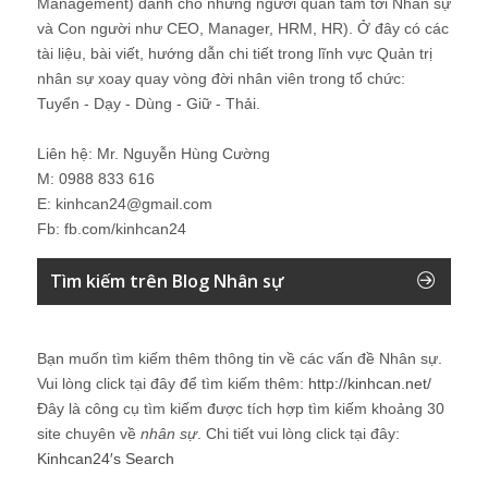
Management) dành cho những người quan tâm tới Nhân sự
và Con người như CEO, Manager, HRM, HR). Ở đây có các
tài liệu, bài viết, hướng dẫn chi tiết trong lĩnh vực Quản trị
nhân sự xoay quay vòng đời nhân viên trong tổ chức:
Tuyển - Dạy - Dùng - Giữ - Thải.
Liên hệ: Mr. Nguyễn Hùng Cường
M: 0988 833 616
E: kinhcan24@gmail.com
Fb: fb.com/kinhcan24
Tìm kiếm trên Blog Nhân sự
Bạn muốn tìm kiếm thêm thông tin về các vấn đề
Nhân sự
.
Vui lòng click tại đây để tìm kiếm thêm:
http://kinhcan.net/
Đây là công cụ tìm kiếm được tích hợp tìm kiếm khoảng 30
site chuyên về
nhân sự
. Chi tiết vui lòng click tại đây:
Kinhcan24′s Search