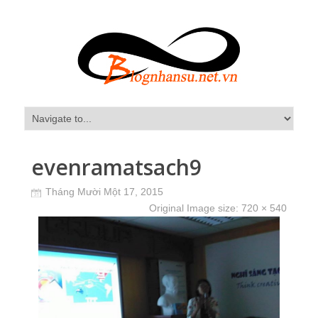
evenramatsach9
Tháng Mười Một 17, 2015
Original Image size:
720 × 540