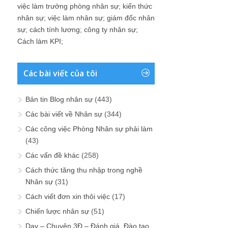
việc làm trưởng phòng nhân sự
;
kiến thức
nhân sự
;
việc làm nhân sự
;
giám đốc nhân
sự
;
cách tính lương
;
công ty nhân sự
;
Cách làm KPI
;
Các bài viết của tôi
Bản tin Blog nhân sự
(443)
Các bài viết về Nhân sự
(344)
Các công việc Phòng Nhân sự phải làm
(43)
Các vấn đề khác
(258)
Cách thức tăng thu nhập trong nghề
Nhân sự
(31)
Cách viết đơn xin thôi việc
(17)
Chiến lược nhân sự
(51)
Dạy – Chuyện 3Đ – Đánh giá, Đào tạo,