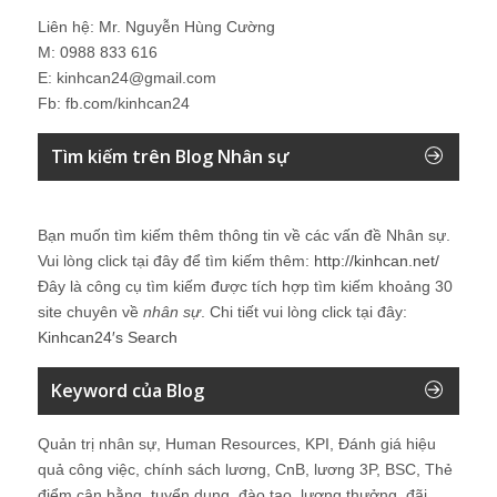
Liên hệ: Mr. Nguyễn Hùng Cường
M: 0988 833 616
E: kinhcan24@gmail.com
Fb: fb.com/kinhcan24
Tìm kiếm trên Blog Nhân sự
Bạn muốn tìm kiếm thêm thông tin về các vấn đề
Nhân sự
.
Vui lòng click tại đây để tìm kiếm thêm:
http://kinhcan.net/
Đây là công cụ tìm kiếm được tích hợp tìm kiếm khoảng 30
site chuyên về
nhân sự
. Chi tiết vui lòng click tại đây:
Kinhcan24′s Search
Keyword của Blog
Quản trị nhân sự, Human Resources, KPI, Đánh giá hiệu
quả công việc, chính sách lương, CnB, lương 3P, BSC, Thẻ
điểm cân bằng, tuyển dụng, đào tạo, lương thưởng, đãi