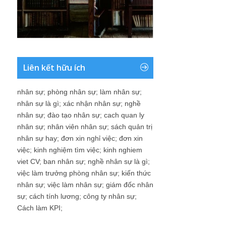
Liên kết hữu ích
nhân sự
;
phòng nhân sự
;
làm nhân sự
;
nhân sự là gì
;
xác nhận nhân sự
;
nghề
nhân sự
;
đào tạo nhân sự
;
cach quan ly
nhân sự
;
nhân viên nhân sự
;
sách quản trị
nhân sự hay
;
đơn xin nghỉ việc
;
đơn xin
việc
;
kinh nghiệm tìm việc
;
kinh nghiem
viet CV
;
ban nhân sự
;
nghề nhân sự là gì
;
việc làm trưởng phòng nhân sự
;
kiến thức
nhân sự
;
việc làm nhân sự
;
giám đốc nhân
sự
;
cách tính lương
;
công ty nhân sự
;
Cách làm KPI
;