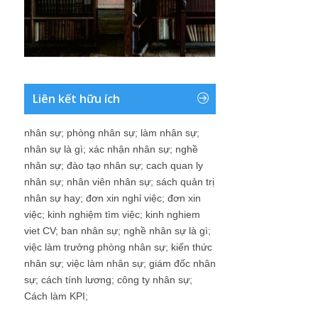
Liên kết hữu ích
nhân sự
;
phòng nhân sự
;
làm nhân sự
;
nhân sự là gì
;
xác nhận nhân sự
;
nghề
nhân sự
;
đào tạo nhân sự
;
cach quan ly
nhân sự
;
nhân viên nhân sự
;
sách quản trị
nhân sự hay
;
đơn xin nghỉ việc
;
đơn xin
việc
;
kinh nghiệm tìm việc
;
kinh nghiem
viet CV
;
ban nhân sự
;
nghề nhân sự là gì
;
việc làm trưởng phòng nhân sự
;
kiến thức
nhân sự
;
việc làm nhân sự
;
giám đốc nhân
sự
;
cách tính lương
;
công ty nhân sự
;
Cách làm KPI
;