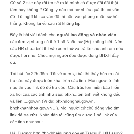
Cứ vô 2 site này rồi tra sẽ ra là mình có được đối đãi thật
tâm hay không ? Công ty nào mà nợ nhiều quá thì có vấn
đề. Tôi nghĩ khi có vấn đề thì nên vào phòng nhân sự hỏi
thẳng. Không lại về sau rút không kịp.
Đây là bài viết dành cho
người lao động và nhân viên
các đơn vị nhưng có thể 1 số Nhân sự (Hr) không biết. Nên
các HR chưa biết thì vào xem thử và trả lời cho anh em nếu
được hỏi nhé. Chúc mọi người đều được đóng BHXH đầy
đủ.
Tái bút lúc 22h đêm: Tối về xem lại bài thì thấy hóa ra cái
tra cứu này được triển khai trên các tỉnh. Mọi người ở tỉnh
nào thì vào link đó để tra cứu. Cấu trúc tên miền bảo hiểm
xã hội của các tỉnh như sau: bhxh...tên tỉnh viết không dấu
và liền ....gov.vn (Ví dụ: bhxhdongnai.gov.vn,
bhxhkhanhhoa.gov.vn ...). Mọi người cứ chủ động vào tìm
link để tra cứu. Nhân tiện tôi cũng tìm được 1 số link của
các tỉnh như sau:
Hải Dương:
http://bhxhhaiduong.gov.vn/TracuuBHXH.aspx?