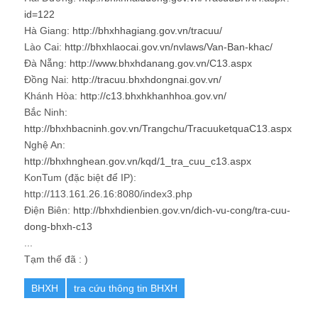
id=122
Hà Giang:
http://bhxhhagiang.gov.vn/tracuu/
Lào Cai:
http://bhxhlaocai.gov.vn/nvlaws/Van-Ban-khac/
Đà Nẵng:
http://www.bhxhdanang.gov.vn/C13.aspx
Đồng Nai:
http://tracuu.bhxhdongnai.gov.vn/
Khánh Hòa:
http://c13.bhxhkhanhhoa.gov.vn/
Bắc Ninh:
http://bhxhbacninh.gov.vn/Trangchu/TracuuketquaC13.aspx
Nghệ An:
http://bhxhnghean.gov.vn/kqd/1_tra_cuu_c13.aspx
KonTum (đặc biệt để IP):
http://113.161.26.16:8080/index3.php
Điện Biên:
http://bhxhdienbien.gov.vn/dich-vu-cong/tra-cuu-
dong-bhxh-c13
...
Tạm thế đã : )
BHXH
tra cứu thông tin BHXH