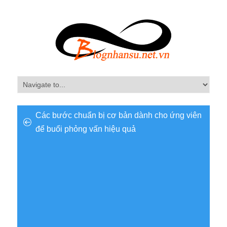
Các bước chuẩn bị cơ bản dành cho ứng viên
để buổi phỏng vấn hiệu quả