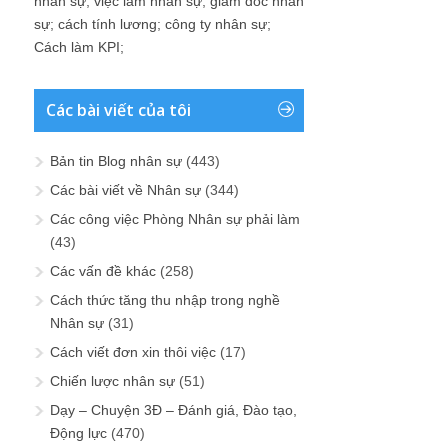
nhân sự
;
việc làm nhân sự
;
giám đốc nhân
sự
;
cách tính lương
;
công ty nhân sự
;
Cách làm KPI
;
Các bài viết của tôi
Bản tin Blog nhân sự
(443)
Các bài viết về Nhân sự
(344)
Các công việc Phòng Nhân sự phải làm
(43)
Các vấn đề khác
(258)
Cách thức tăng thu nhập trong nghề
Nhân sự
(31)
Cách viết đơn xin thôi việc
(17)
Chiến lược nhân sự
(51)
Dạy – Chuyện 3Đ – Đánh giá, Đào tạo,
Động lực
(470)