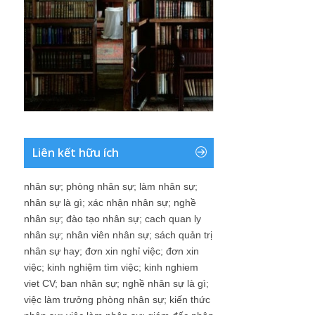
Liên kết hữu ích
nhân sự
;
phòng nhân sự
;
làm nhân sự
;
nhân sự là gì
;
xác nhận nhân sự
;
nghề
nhân sự
;
đào tạo nhân sự
;
cach quan ly
nhân sự
;
nhân viên nhân sự
;
sách quản trị
nhân sự hay
;
đơn xin nghỉ việc
;
đơn xin
việc
;
kinh nghiệm tìm việc
;
kinh nghiem
viet CV
;
ban nhân sự
;
nghề nhân sự là gì
;
việc làm trưởng phòng nhân sự
;
kiến thức