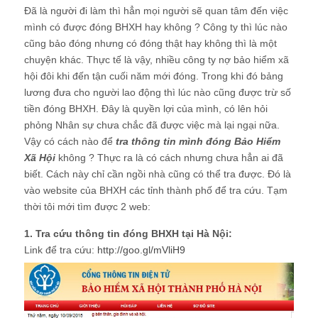
Đã là người đi làm thì hẳn mọi người sẽ quan tâm đến việc
mình có được đóng BHXH hay không ? Công ty thì lúc nào
cũng bảo đóng nhưng có đóng thật hay không thì là một
chuyện khác. Thực tế là vậy, nhiều công ty nợ bảo hiểm xã
hội đôi khi đến tận cuối năm mới đóng. Trong khi đó bảng
lương đưa cho người lao động thì lúc nào cũng được trừ số
tiền đóng BHXH. Đây là quyền lợi của mình, có lên hỏi
phỏng Nhân sự chưa chắc đã được việc mà lại ngại nữa.
Vậy có cách nào để
tra thông tin mình đóng Bảo Hiểm
Xã Hội
không ? Thực ra là có cách nhưng chưa hẳn ai đã
biết. Cách này chỉ cần ngồi nhà cũng có thể tra được. Đó là
vào website của BHXH các tỉnh thành phố để tra cứu. Tạm
thời tôi mới tìm được 2 web:
1. Tra cứu thông tin đóng BHXH tại Hà Nội:
Link để tra cứu:
http://goo.gl/mVliH9