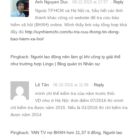
Anh Nguyen Duc
-
09.12.2015 at 17:57
Reply
Ngoài TP.HCM và Hà Nội ra, hầu hết các tỉnh
thành khác cũng có website để tra cứu bảo
hiểm xã hội (BHXH) online. Mình thấy link này tổng hợp khá
đầy đủ
http://uynhiemchi.com/tu-tra-cuu-thong-tin-dong-
bao-hiem-xa-hoi/
Pingback:
Người lao động nên làm gì khi công ty giải thể
như trường hợp Lingo | Blog quản trị Nhân sự
Lê Tân
-
06.10.2016 at 11:08
Reply
mình chỉ thể kiểm tra của năm trước thôi.
VD như ở Hà Nội: thời điểm 07/2016 thì mình
chỉ kiểm tra được năm 2015. Nếu là 01/2016 thì chỉ kiểm tra
được năm 2014
Pingback:
YAN TV nợ BHXH hơn 11,37 tỉ đồng, Người lao