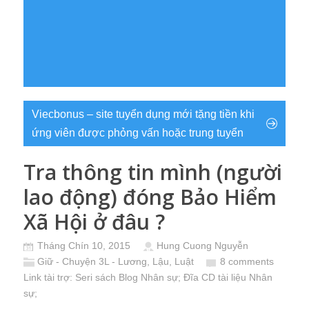
Viecbonus – site tuyển dụng mới tặng tiền khi
ứng viên được phỏng vấn hoặc trung tuyển
Tra thông tin mình (người
lao động) đóng Bảo Hiểm
Xã Hội ở đâu ?
Tháng Chín 10, 2015
Hung Cuong Nguyễn
Giữ - Chuyện 3L - Lương, Lậu, Luật
8 comments
Link tài trợ:
Seri sách Blog Nhân sự
; Đĩa CD
tài liệu Nhân
sự
;