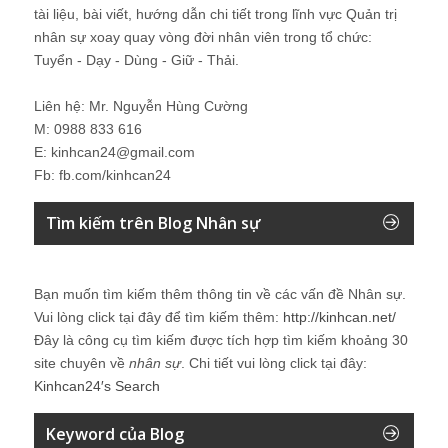
tài liệu, bài viết, hướng dẫn chi tiết trong lĩnh vực Quản trị
nhân sự xoay quay vòng đời nhân viên trong tổ chức:
Tuyển - Dạy - Dùng - Giữ - Thải.
Liên hệ: Mr. Nguyễn Hùng Cường
M: 0988 833 616
E: kinhcan24@gmail.com
Fb: fb.com/kinhcan24
Tìm kiếm trên Blog Nhân sự
Bạn muốn tìm kiếm thêm thông tin về các vấn đề
Nhân sự
.
Vui lòng click tại đây để tìm kiếm thêm:
http://kinhcan.net/
Đây là công cụ tìm kiếm được tích hợp tìm kiếm khoảng 30
site chuyên về
nhân sự
. Chi tiết vui lòng click tại đây:
Kinhcan24′s Search
Keyword của Blog