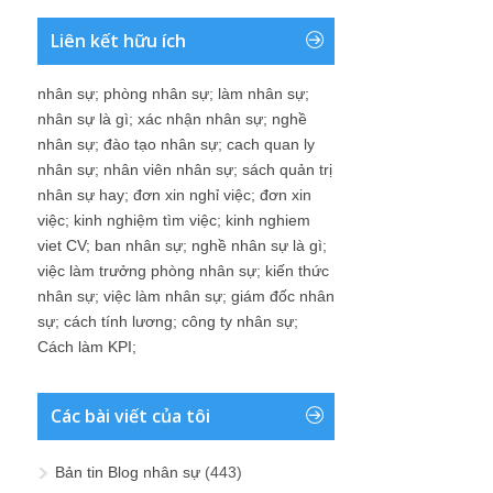
Liên kết hữu ích
nhân sự
;
phòng nhân sự
;
làm nhân sự
;
nhân sự là gì
;
xác nhận nhân sự
;
nghề
nhân sự
;
đào tạo nhân sự
;
cach quan ly
nhân sự
;
nhân viên nhân sự
;
sách quản trị
nhân sự hay
;
đơn xin nghỉ việc
;
đơn xin
việc
;
kinh nghiệm tìm việc
;
kinh nghiem
viet CV
;
ban nhân sự
;
nghề nhân sự là gì
;
việc làm trưởng phòng nhân sự
;
kiến thức
nhân sự
;
việc làm nhân sự
;
giám đốc nhân
sự
;
cách tính lương
;
công ty nhân sự
;
Cách làm KPI
;
Các bài viết của tôi
Bản tin Blog nhân sự
(443)