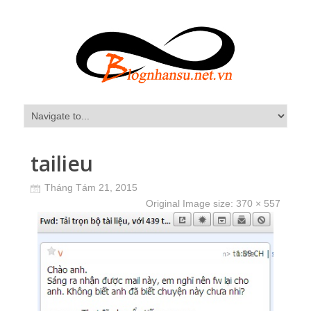
tailieu
Tháng Tám 21, 2015
Original Image size:
370 × 557