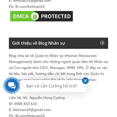
E: kinhcan24@gmail.com
Fb: fb.com/kinhcan24
Giới thiệu về Blog Nhân sự
Blog chia sẻ về Quản trị Nhân sự (Human Resources
Management) dành cho những người quan tâm tới Nhân sự
và Con người như CEO, Manager, HRM, HR). Ở đây có các
tài liệu, bài viết, hướng dẫn chi tiết trong lĩnh vực Quản trị
nhân sự xoay quay vòng đời nhân viên trong tổ chức:
Bạn có cần Cường hỗ trợ?
Tuyển - Dạy - Dùng - Giữ - Thải.
Liên hệ: Mr. Nguyễn Hùng Cường
M: 0988 833 616
E: kinhcan24@gmail.com
Fb: fb.com/kinhcan24