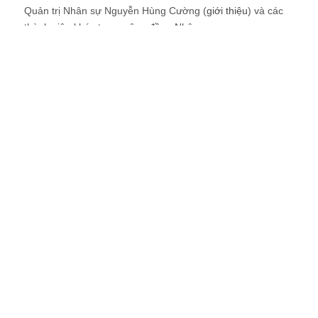
Quản trị Nhân sự Nguyễn Hùng Cường (
giới thiệu
) và các
thành viên khác trong cộng đồng Nhân sự.
Recent Comments
Lê Minh
Ok
2 ngày ago
Vân
Em cảm ơn anh!
4 ngày ago