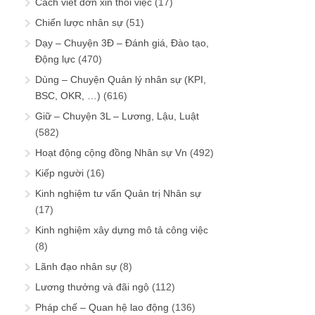
Cách viết đơn xin thôi việc
(17)
Chiến lược nhân sự
(51)
Dạy – Chuyện 3Đ – Đánh giá, Đào tạo,
Động lực
(470)
Dùng – Chuyện Quản lý nhân sự (KPI,
BSC, OKR, …)
(616)
Giữ – Chuyện 3L – Lương, Lậu, Luật
(582)
Hoạt động cộng đồng Nhân sự Vn
(492)
Kiếp người
(16)
Kinh nghiệm tư vấn Quản trị Nhân sự
(17)
Kinh nghiệm xây dựng mô tả công việc
(8)
Lãnh đạo nhân sự
(8)
Lương thưởng và đãi ngộ
(112)
Pháp chế – Quan hệ lao động
(136)