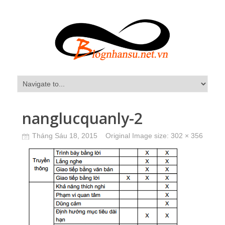
nanglucquanly-2
Tháng Sáu 18, 2015
Original Image size:
302 × 356