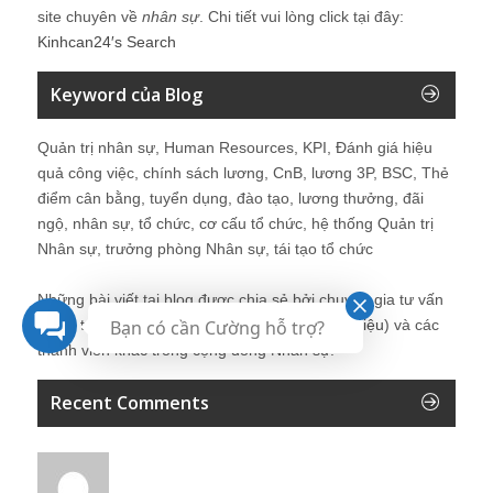
site chuyên về
nhân sự
. Chi tiết vui lòng click tại đây:
Kinhcan24′s Search
Keyword của Blog
Quản trị nhân sự, Human Resources, KPI, Đánh giá hiệu
quả công việc, chính sách lương, CnB, lương 3P, BSC, Thẻ
điểm cân bằng, tuyển dụng, đào tạo, lương thưởng, đãi
ngộ, nhân sự, tổ chức, cơ cấu tổ chức, hệ thống Quản trị
Nhân sự, trưởng phòng Nhân sự, tái tạo tổ chức
Những bài viết tại blog được chia sẻ bởi chuyên gia tư vấn
Quản trị Nhân sự Nguyễn Hùng Cường (
giới thiệu
) và các
Bạn có cần Cường hỗ trợ?
thành viên khác trong cộng đồng Nhân sự.
Recent Comments