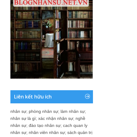
Liên kết hữu ích
nhân sự
;
phòng nhân sự
;
làm nhân sự
;
nhân sự là gì
;
xác nhận nhân sự
;
nghề
nhân sự
;
đào tạo nhân sự
;
cach quan ly
nhân sự
;
nhân viên nhân sự
;
sách quản trị