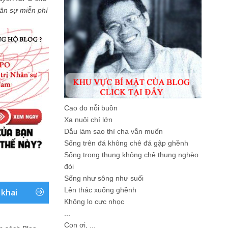
Nhân sự miễn phí
Cao đo nỗi buồn
Xa nuôi chí lớn
Dẫu làm sao thì cha vẫn muốn
Sống trên đá không chê đá gập ghềnh
Sống trong thung không chê thung nghèo
đói
Sống như sông như suối
Lên thác xuống ghềnh
 khai
Không lo cực nhọc
...
Con ơi, ...