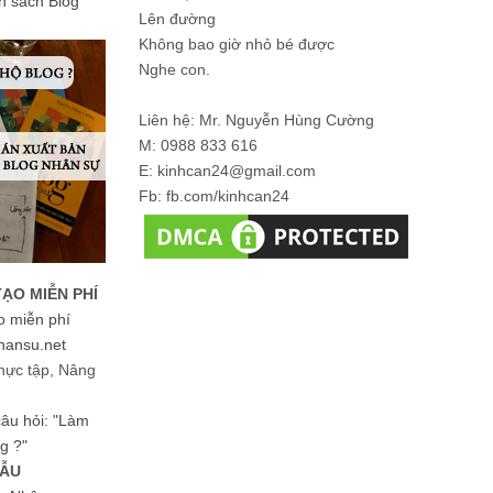
ản sách Blog
Lên đường
Không bao giờ nhỏ bé được
Nghe con.
Liên hệ: Mr. Nguyễn Hùng Cường
M: 0988 833 616
E: kinhcan24@gmail.com
Fb: fb.com/kinhcan24
TẠO MIỄN PHÍ
o miễn phí
hansu.net
hực tập, Nâng
 câu hỏi: "Làm
g ?"
MẪU