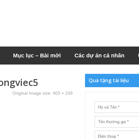
Mục lục – Bài mới
Các dự án cá nhân
ongviec5
Quà tặng tài liệu
Original Image size:
403 × 249