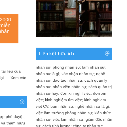
Liên kết hữu ích
nhân sự
;
phòng nhân sự
;
làm nhân sự
;
tài liệu của
nhân sự là gì
;
xác nhận nhân sự
;
nghề
i ....
Xem các
nhân sự
;
đào tạo nhân sự
;
cach quan ly
nhân sự
;
nhân viên nhân sự
;
sách quản trị
nhân sự hay
;
đơn xin nghỉ việc
;
đơn xin
việc
;
kinh nghiệm tìm việc
;
kinh nghiem
viet CV
;
ban nhân sự
;
nghề nhân sự là gì
;
việc làm trưởng phòng nhân sự
;
kiến thức
ợp phê duyệt,
nhân sự
;
việc làm nhân sự
;
giám đốc nhân
in và tham mưu
sự
;
cách tính lương
;
công ty nhân sự
;