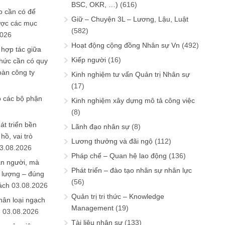
BSC, OKR, …)
(616)
 cần có để
Giữ – Chuyện 3L – Lương, Lậu, Luật
ược các mục
(582)
2026
Hoạt động cộng đồng Nhân sự Vn
(492)
 hợp tác giữa
Kiếp người
(16)
chức cần có quy
oàn công ty
Kinh nghiệm tư vấn Quản trị Nhân sự
(17)
o các bộ phận
Kinh nghiệm xây dựng mô tả công việc
(8)
át triển bền
Lãnh đạo nhân sự
(8)
ồ, vai trò
Lương thưởng và đãi ngộ
(112)
3.08.2026
Pháp chế – Quan hệ lao động
(136)
ần người, mà
Phát triển – đào tạo nhân sự nhân lực
 lượng – đúng
(56)
ách
03.08.2026
Quản trị tri thức – Knowledge
hân loại ngạch
Management
(19)
n
03.08.2026
Tài liệu nhân sự
(133)