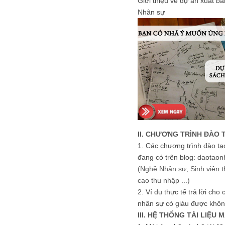
Giới thiệu về dự án xuất b
Nhân sự
II. CHƯƠNG TRÌNH ĐÀO 
1.
Các chương trình đào tạ
đang có trên blog: daotaon
(Nghề Nhân sự, Sinh viên t
cao thu nhập ...)
2.
Ví dụ thực tế trả lời cho
nhân sự có giàu được khôn
III. HỆ THỐNG TÀI LIỆU 