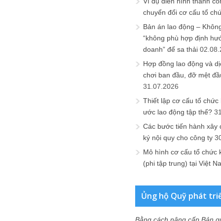
Ví dụ điển hình thành cô
chuyển đổi cơ cấu tổ ch
Bản án lao động – Không 
“không phù hợp định hư
doanh” để sa thải
02.08
Hợp đồng lao động và dịc
chơi ban đầu, đỡ mệt đầ
31.07.2026
Thiết lập cơ cấu tổ chức 
ước lao động tập thể?
3
Các bước tiến hành xây
ký nội quy cho công ty
3
Mô hình cơ cấu tổ chức 
(phi tập trung) tại Việt 
Ủng hộ Quỹ phát tri
Bằng cách nâng cấp Bản q