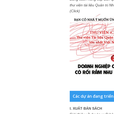
thư viện tài liệu Quản trị 
(Click)
Các dự án đang triển
I. XUẤT BẢN SÁCH