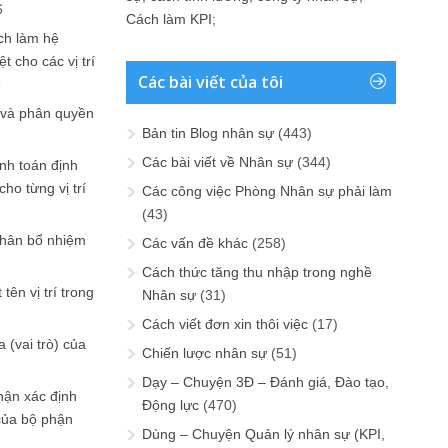
6
Cách làm KPI
;
ch làm hệ
t cho các vị trí
Các bài viết của tôi
6
 và phân quyền
Bản tin Blog nhân sự
(443)
Các bài viết về Nhân sự
(344)
ính toán định
ho từng vị trí
Các công việc Phòng Nhân sự phải làm
(43)
phân bổ nhiệm
Các vấn đề khác
(258)
Cách thức tăng thu nhập trong nghề
tên vị trí trong
Nhân sự
(31)
Cách viết đơn xin thôi việc
(17)
 (vai trò) của
Chiến lược nhân sự
(51)
Dạy – Chuyện 3Đ – Đánh giá, Đào tạo,
hận xác định
Động lực
(470)
của bộ phận
Dùng – Chuyện Quản lý nhân sự (KPI,