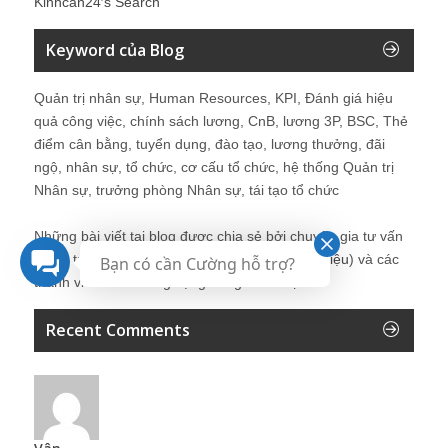
Kinhcan24′s Search
Keyword của Blog
Quản trị nhân sự, Human Resources, KPI, Đánh giá hiệu
quả công việc, chính sách lương, CnB, lương 3P, BSC, Thẻ
điểm cân bằng, tuyển dụng, đào tạo, lương thưởng, đãi
ngộ, nhân sự, tổ chức, cơ cấu tổ chức, hệ thống Quản trị
Nhân sự, trưởng phòng Nhân sự, tái tạo tổ chức
Những bài viết tại blog được chia sẻ bởi chuyên gia tư vấn
Quản trị Nhân sự Nguyễn Hùng Cường (
giới thiệu
) và các
Bạn có cần Cường hỗ trợ?
thành viên khác trong cộng đồng Nhân sự.
Recent Comments