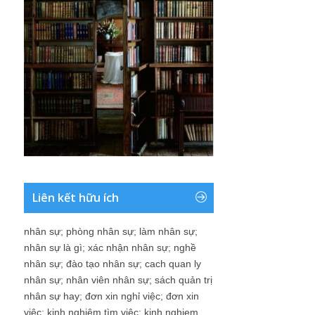
Liên kết hữu ích
nhân sự
;
phòng nhân sự
;
làm nhân sự
;
nhân sự là gì
;
xác nhận nhân sự
;
nghề
nhân sự
;
đào tạo nhân sự
;
cach quan ly
nhân sự
;
nhân viên nhân sự
;
sách quản trị
nhân sự hay
;
đơn xin nghỉ việc
;
đơn xin
việc
;
kinh nghiệm tìm việc
;
kinh nghiem