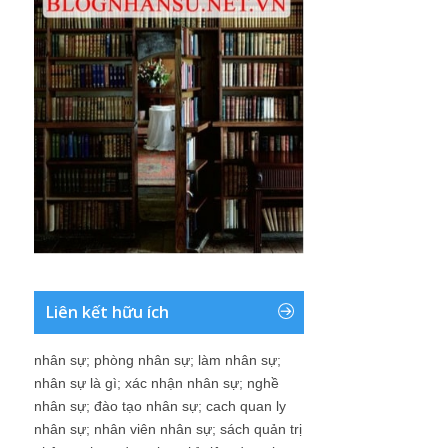
Liên kết hữu ích
nhân sự
;
phòng nhân sự
;
làm nhân sự
;
nhân sự là gì
;
xác nhận nhân sự
;
nghề
nhân sự
;
đào tạo nhân sự
;
cach quan ly
nhân sự
;
nhân viên nhân sự
;
sách quản trị