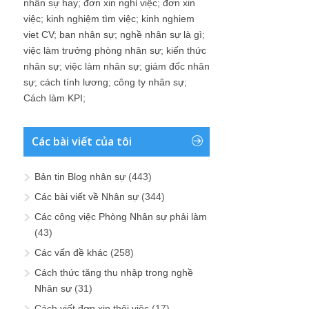
nhân sự hay
;
đơn xin nghỉ việc
;
đơn xin
việc
;
kinh nghiệm tìm việc
;
kinh nghiem
viet CV
;
ban nhân sự
;
nghề nhân sự là gì
;
việc làm trưởng phòng nhân sự
;
kiến thức
nhân sự
;
việc làm nhân sự
;
giám đốc nhân
sự
;
cách tính lương
;
công ty nhân sự
;
Cách làm KPI
;
Các bài viết của tôi
Bản tin Blog nhân sự
(443)
Các bài viết về Nhân sự
(344)
Các công việc Phòng Nhân sự phải làm
(43)
Các vấn đề khác
(258)
Cách thức tăng thu nhập trong nghề
Nhân sự
(31)
Cách viết đơn xin thôi việc
(17)