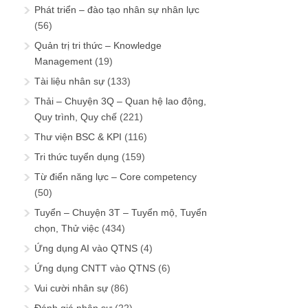
Phát triển – đào tạo nhân sự nhân lực
(56)
Quản trị tri thức – Knowledge
Management
(19)
Tài liệu nhân sự
(133)
Thải – Chuyện 3Q – Quan hệ lao động,
Quy trình, Quy chế
(221)
Thư viện BSC & KPI
(116)
Tri thức tuyển dụng
(159)
Từ điển năng lực – Core competency
(50)
Tuyển – Chuyện 3T – Tuyển mộ, Tuyển
chọn, Thử việc
(434)
Ứng dụng AI vào QTNS
(4)
Ứng dụng CNTT vào QTNS
(6)
Vui cười nhân sự
(86)
Đánh giá nhân sự
(22)