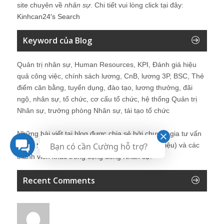
site chuyên về
nhân sự
. Chi tiết vui lòng click tại đây:
Kinhcan24′s Search
Keyword của Blog
Quản trị nhân sự, Human Resources, KPI, Đánh giá hiệu
quả công việc, chính sách lương, CnB, lương 3P, BSC, Thẻ
điểm cân bằng, tuyển dụng, đào tạo, lương thưởng, đãi
ngộ, nhân sự, tổ chức, cơ cấu tổ chức, hệ thống Quản trị
Nhân sự, trưởng phòng Nhân sự, tái tạo tổ chức
Những bài viết tại blog được chia sẻ bởi chuyên gia tư vấn
Quản trị Nhân sự Nguyễn Hùng Cường (
giới thiệu
) và các
Bạn có cần Cường hỗ trợ?
thành viên khác trong cộng đồng Nhân sự.
Recent Comments