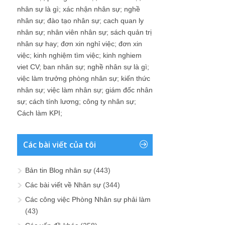
nhân sự là gì
;
xác nhận nhân sự
;
nghề
nhân sự
;
đào tạo nhân sự
;
cach quan ly
nhân sự
;
nhân viên nhân sự
;
sách quản trị
nhân sự hay
;
đơn xin nghỉ việc
;
đơn xin
việc
;
kinh nghiệm tìm việc
;
kinh nghiem
viet CV
;
ban nhân sự
;
nghề nhân sự là gì
;
việc làm trưởng phòng nhân sự
;
kiến thức
nhân sự
;
việc làm nhân sự
;
giám đốc nhân
sự
;
cách tính lương
;
công ty nhân sự
;
Cách làm KPI
;
Các bài viết của tôi
Bản tin Blog nhân sự
(443)
Các bài viết về Nhân sự
(344)
Các công việc Phòng Nhân sự phải làm
(43)