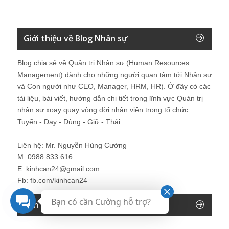
Giới thiệu về Blog Nhân sự
Blog chia sẻ về Quản trị Nhân sự (Human Resources
Management) dành cho những người quan tâm tới Nhân sự
và Con người như CEO, Manager, HRM, HR). Ở đây có các
tài liệu, bài viết, hướng dẫn chi tiết trong lĩnh vực Quản trị
nhân sự xoay quay vòng đời nhân viên trong tổ chức:
Tuyển - Dạy - Dùng - Giữ - Thải.
Liên hệ: Mr. Nguyễn Hùng Cường
M: 0988 833 616
E: kinhcan24@gmail.com
Fb: fb.com/kinhcan24
Bạn có cần Cường hỗ trợ?
Tìm kiếm trên Blog Nhân sự