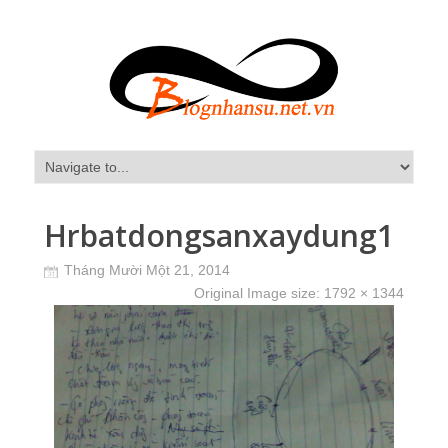
Hrbatdongsanxaydung1
Tháng Mười Một 21, 2014
Original Image size:
1792 × 1344