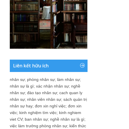
Liên kết hữu ích
nhân sự
;
phòng nhân sự
;
làm nhân sự
;
nhân sự là gì
;
xác nhận nhân sự
;
nghề
nhân sự
;
đào tạo nhân sự
;
cach quan ly
nhân sự
;
nhân viên nhân sự
;
sách quản trị
nhân sự hay
;
đơn xin nghỉ việc
;
đơn xin
việc
;
kinh nghiệm tìm việc
;
kinh nghiem
viet CV
;
ban nhân sự
;
nghề nhân sự là gì
;
việc làm trưởng phòng nhân sự
;
kiến thức