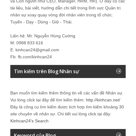
và Con người như CEO, Manager, HRM, HR). Ở đây có các
tài liệu, bài viết, hướng dẫn chi tiết trong lĩnh vực Quản trị
nhân sự xoay quay vòng đời nhân viên trong tổ chức:
Tuyển - Dạy - Dùng - Giữ - Thải.
Liên hệ: Mr. Nguyễn Hùng Cường
M: 0988 833 616
E: kinhcan24@gmail.com
Fb: fb.com/kinhcan24
Tìm kiếm trên Blog Nhân sự
Bạn muốn tìm kiếm thêm thông tin về các vấn đề
Nhân sự
.
Vui lòng click tại đây để tìm kiếm thêm:
http://kinhcan.net/
Đây là công cụ tìm kiếm được tích hợp tìm kiếm khoảng 30
site chuyên về
nhân sự
. Chi tiết vui lòng click tại đây:
Kinhcan24′s Search
Keyword của Blog