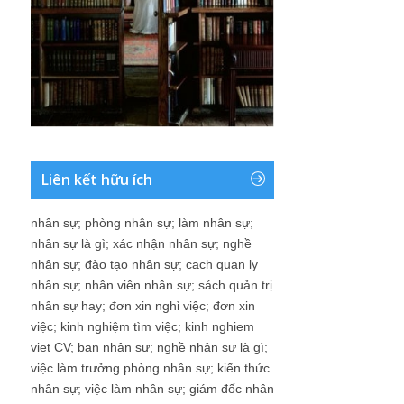
Liên kết hữu ích
nhân sự
;
phòng nhân sự
;
làm nhân sự
;
nhân sự là gì
;
xác nhận nhân sự
;
nghề
nhân sự
;
đào tạo nhân sự
;
cach quan ly
nhân sự
;
nhân viên nhân sự
;
sách quản trị
nhân sự hay
;
đơn xin nghỉ việc
;
đơn xin
việc
;
kinh nghiệm tìm việc
;
kinh nghiem
viet CV
;
ban nhân sự
;
nghề nhân sự là gì
;
việc làm trưởng phòng nhân sự
;
kiến thức
nhân sự
;
việc làm nhân sự
;
giám đốc nhân