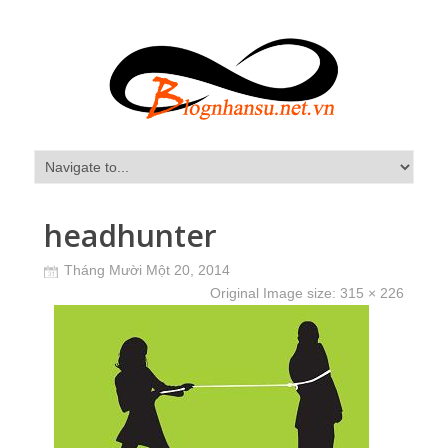
headhunter
Tháng Mười Một 20, 2014
Original Image size:
315 × 226