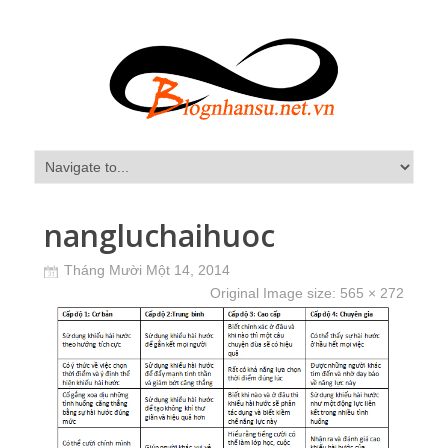
nangluchaihuoc
Tháng Mười Một 14, 2014
Original Image size:
565 × 272