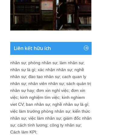
Liên kết hữu ích
nhân sự
;
phòng nhân sự
;
làm nhân sự
;
nhân sự là gì
;
xác nhận nhân sự
;
nghề
nhân sự
;
đào tạo nhân sự
;
cach quan ly
nhân sự
;
nhân viên nhân sự
;
sách quản trị
nhân sự hay
;
đơn xin nghỉ việc
;
đơn xin
việc
;
kinh nghiệm tìm việc
;
kinh nghiem
viet CV
;
ban nhân sự
;
nghề nhân sự là gì
;
việc làm trưởng phòng nhân sự
;
kiến thức
nhân sự
;
việc làm nhân sự
;
giám đốc nhân
sự
;
cách tính lương
;
công ty nhân sự
;
Cách làm KPI
;