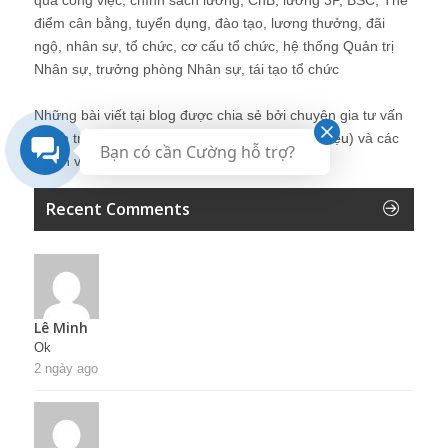
quả công việc, chính sách lương, CnB, lương 3P, BSC, Thẻ
điểm cân bằng, tuyển dụng, đào tạo, lương thưởng, đãi
ngộ, nhân sự, tổ chức, cơ cấu tổ chức, hệ thống Quản trị
Nhân sự, trưởng phòng Nhân sự, tái tạo tổ chức
Những bài viết tại blog được chia sẻ bởi chuyên gia tư vấn
Quản trị Nhân sự Nguyễn Hùng Cường (
giới thiệu
) và các
Bạn có cần Cường hỗ trợ?
thành viên khác trong cộng đồng Nhân sự.
Recent Comments
Lê Minh
Ok
2 ngày ago