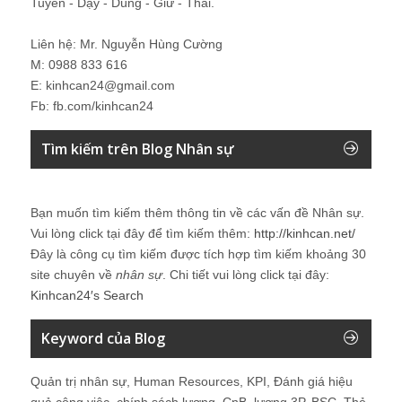
Tuyển - Dạy - Dùng - Giữ - Thải.
Liên hệ: Mr. Nguyễn Hùng Cường
M: 0988 833 616
E: kinhcan24@gmail.com
Fb: fb.com/kinhcan24
Tìm kiếm trên Blog Nhân sự
Bạn muốn tìm kiếm thêm thông tin về các vấn đề
Nhân sự
.
Vui lòng click tại đây để tìm kiếm thêm:
http://kinhcan.net/
Đây là công cụ tìm kiếm được tích hợp tìm kiếm khoảng 30
site chuyên về
nhân sự
. Chi tiết vui lòng click tại đây:
Kinhcan24′s Search
Keyword của Blog
Quản trị nhân sự, Human Resources, KPI, Đánh giá hiệu