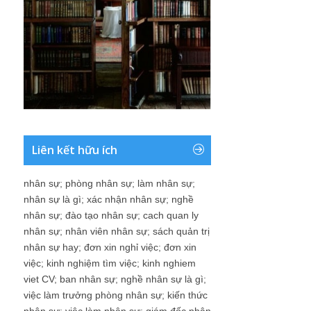
Liên kết hữu ích
nhân sự
;
phòng nhân sự
;
làm nhân sự
;
nhân sự là gì
;
xác nhận nhân sự
;
nghề
nhân sự
;
đào tạo nhân sự
;
cach quan ly
nhân sự
;
nhân viên nhân sự
;
sách quản trị
nhân sự hay
;
đơn xin nghỉ việc
;
đơn xin
việc
;
kinh nghiệm tìm việc
;
kinh nghiem
viet CV
;
ban nhân sự
;
nghề nhân sự là gì
;
việc làm trưởng phòng nhân sự
;
kiến thức
nhân sự
;
việc làm nhân sự
;
giám đốc nhân