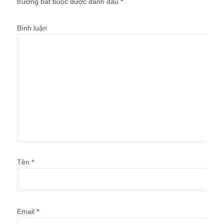
trường bắt buộc được đánh dấu
*
Bình luận
Tên
*
Email
*