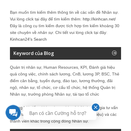
Bạn muốn tìm kiếm thêm thông tin về các vấn đề
Nhân sự
.
Vui lòng click tại đây để tìm kiếm thêm:
http://kinhcan.net/
Đây là công cụ tìm kiếm được tích hợp tìm kiếm khoảng 30
site chuyên về
nhân sự
. Chi tiết vui lòng click tại đây:
Kinhcan24′s Search
Keyword của Blog
Quản trị nhân sự, Human Resources, KPI, Đánh giá hiệu
quả công việc, chính sách lương, CnB, lương 3P, BSC, Thẻ
điểm cân bằng, tuyển dụng, đào tạo, lương thưởng, đãi
ngộ, nhân sự, tổ chức, cơ cấu tổ chức, hệ thống Quản trị
Nhân sự, trưởng phòng Nhân sự, tái tạo tổ chức
Những bài viết tại blog được chia sẻ bởi chuyên gia tư vấn
Bạn có cần Cường hỗ trợ?
Quản trị Nhân sự Nguyễn Hùng Cường (
giới thiệu
) và các
thành viên khác trong cộng đồng Nhân sự.