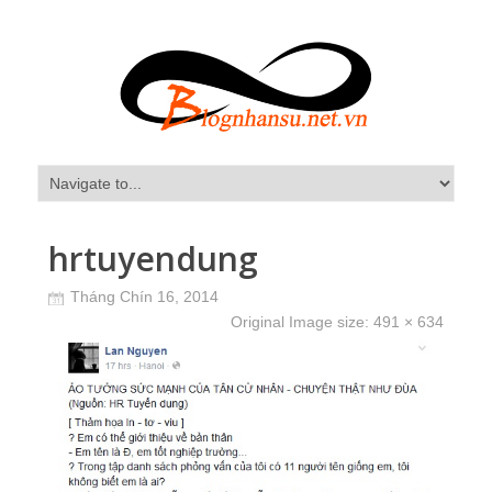
hrtuyendung
Tháng Chín 16, 2014
Original Image size:
491 × 634