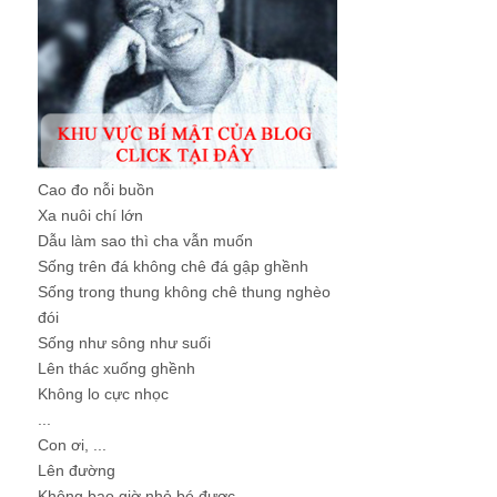
Cao đo nỗi buồn
Xa nuôi chí lớn
Dẫu làm sao thì cha vẫn muốn
Sống trên đá không chê đá gập ghềnh
Sống trong thung không chê thung nghèo
đói
Sống như sông như suối
Lên thác xuống ghềnh
Không lo cực nhọc
...
Con ơi, ...
Lên đường
Không bao giờ nhỏ bé được