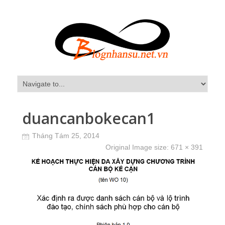
duancanbokecan1
Tháng Tám 25, 2014
Original Image size:
671 × 391