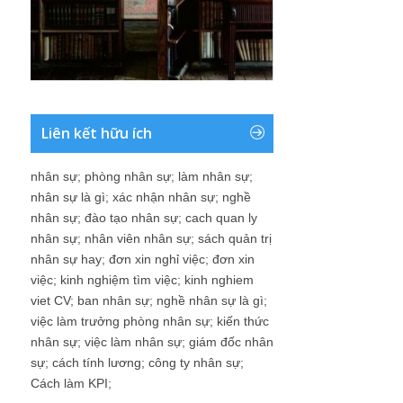
Liên kết hữu ích
nhân sự
;
phòng nhân sự
;
làm nhân sự
;
nhân sự là gì
;
xác nhận nhân sự
;
nghề
nhân sự
;
đào tạo nhân sự
;
cach quan ly
nhân sự
;
nhân viên nhân sự
;
sách quản trị
nhân sự hay
;
đơn xin nghỉ việc
;
đơn xin
việc
;
kinh nghiệm tìm việc
;
kinh nghiem
viet CV
;
ban nhân sự
;
nghề nhân sự là gì
;
việc làm trưởng phòng nhân sự
;
kiến thức
nhân sự
;
việc làm nhân sự
;
giám đốc nhân
sự
;
cách tính lương
;
công ty nhân sự
;
Cách làm KPI
;