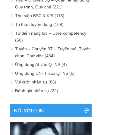
Thải – Chuyện 3Q – Quan hệ lao động,
Quy trình, Quy chế
(221)
Thư viện BSC & KPI
(116)
Tri thức tuyển dụng
(159)
Từ điển năng lực – Core competency
(50)
Tuyển – Chuyện 3T – Tuyển mộ, Tuyển
chọn, Thử việc
(434)
Ứng dụng AI vào QTNS
(4)
Ứng dụng CNTT vào QTNS
(6)
Vui cười nhân sự
(86)
Đánh giá nhân sự
(22)
NÓI VỚI CON