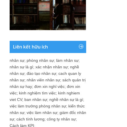
Liên kết hữu ích
nhân sự
;
phòng nhân sự
;
làm nhân sự
;
nhân sự là gì
;
xác nhận nhân sự
;
nghề
nhân sự
;
đào tạo nhân sự
;
cach quan ly
nhân sự
;
nhân viên nhân sự
;
sách quản trị
nhân sự hay
;
đơn xin nghỉ việc
;
đơn xin
việc
;
kinh nghiệm tìm việc
;
kinh nghiem
viet CV
;
ban nhân sự
;
nghề nhân sự là gì
;
việc làm trưởng phòng nhân sự
;
kiến thức
nhân sự
;
việc làm nhân sự
;
giám đốc nhân
sự
;
cách tính lương
;
công ty nhân sự
;
Cách làm KPI
;