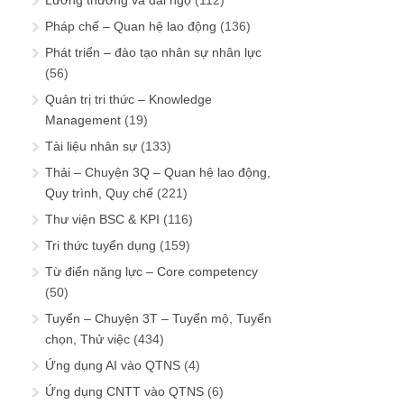
Lương thưởng và đãi ngộ
(112)
Pháp chế – Quan hệ lao động
(136)
Phát triển – đào tạo nhân sự nhân lực
(56)
Quản trị tri thức – Knowledge
Management
(19)
Tài liệu nhân sự
(133)
Thải – Chuyện 3Q – Quan hệ lao động,
Quy trình, Quy chế
(221)
Thư viện BSC & KPI
(116)
Tri thức tuyển dụng
(159)
Từ điển năng lực – Core competency
(50)
Tuyển – Chuyện 3T – Tuyển mộ, Tuyển
chọn, Thử việc
(434)
Ứng dụng AI vào QTNS
(4)
Ứng dụng CNTT vào QTNS
(6)