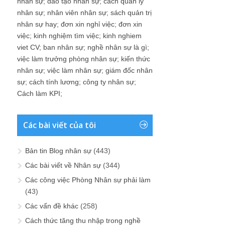
nhân sự
;
đào tạo nhân sự
;
cach quan ly
nhân sự
;
nhân viên nhân sự
;
sách quản trị
nhân sự hay
;
đơn xin nghỉ việc
;
đơn xin
việc
;
kinh nghiệm tìm việc
;
kinh nghiem
viet CV
;
ban nhân sự
;
nghề nhân sự là gì
;
việc làm trưởng phòng nhân sự
;
kiến thức
nhân sự
;
việc làm nhân sự
;
giám đốc nhân
sự
;
cách tính lương
;
công ty nhân sự
;
Cách làm KPI
;
Các bài viết của tôi
Bản tin Blog nhân sự
(443)
Các bài viết về Nhân sự
(344)
Các công việc Phòng Nhân sự phải làm
(43)
Các vấn đề khác
(258)
Cách thức tăng thu nhập trong nghề