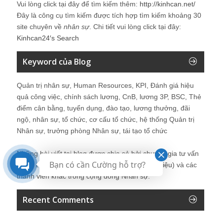
Vui lòng click tại đây để tìm kiếm thêm:
http://kinhcan.net/
Đây là công cụ tìm kiếm được tích hợp tìm kiếm khoảng 30
site chuyên về
nhân sự
. Chi tiết vui lòng click tại đây:
Kinhcan24′s Search
Keyword của Blog
Quản trị nhân sự, Human Resources, KPI, Đánh giá hiệu
quả công việc, chính sách lương, CnB, lương 3P, BSC, Thẻ
điểm cân bằng, tuyển dụng, đào tạo, lương thưởng, đãi
ngộ, nhân sự, tổ chức, cơ cấu tổ chức, hệ thống Quản trị
Nhân sự, trưởng phòng Nhân sự, tái tạo tổ chức
Những bài viết tại blog được chia sẻ bởi chuyên gia tư vấn
Bạn có cần Cường hỗ trợ?
Quản trị Nhân sự Nguyễn Hùng Cường (
giới thiệu
) và các
thành viên khác trong cộng đồng Nhân sự.
Recent Comments