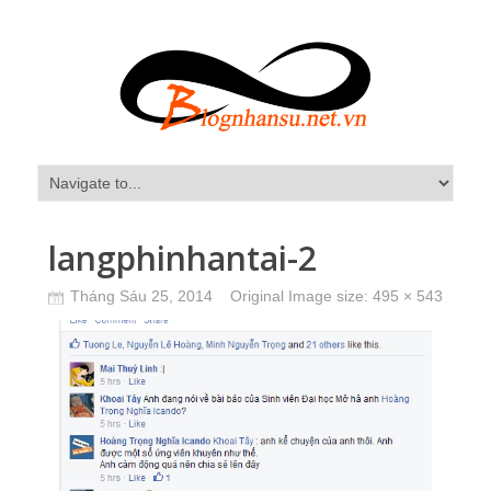
langphinhantai-2
Tháng Sáu 25, 2014
Original Image size:
495 × 543