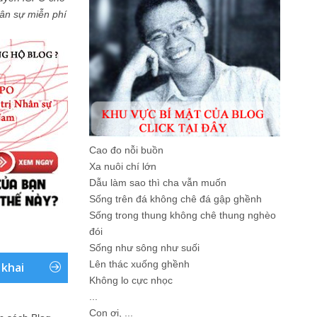
Nhân sự miễn phí
Cao đo nỗi buồn
Xa nuôi chí lớn
Dẫu làm sao thì cha vẫn muốn
Sống trên đá không chê đá gập ghềnh
Sống trong thung không chê thung nghèo
đói
Sống như sông như suối
Lên thác xuống ghềnh
 khai
Không lo cực nhọc
...
Con ơi, ...