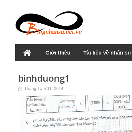
Giới thiệu
Tài liệu về nhân sự
Học viện Nhân sư
binhduong1
Tháng Tám 11, 2014