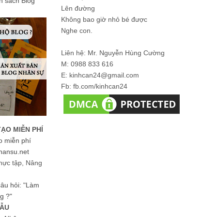
ản sách Blog
Lên đường
Không bao giờ nhỏ bé được
Nghe con.
Liên hệ: Mr. Nguyễn Hùng Cường
M: 0988 833 616
E: kinhcan24@gmail.com
Fb: fb.com/kinhcan24
TẠO MIỄN PHÍ
o miễn phí
hansu.net
hực tập, Nâng
 câu hỏi: "Làm
g ?"
MẪU