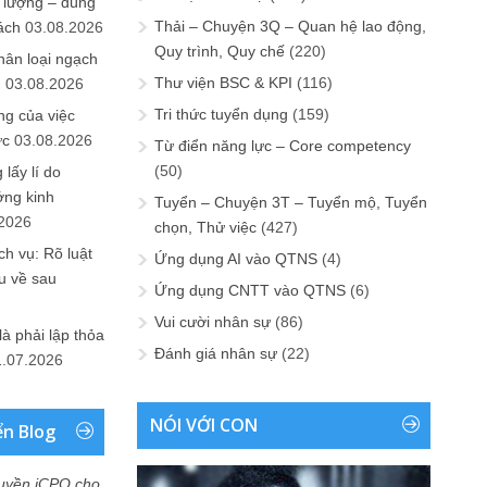
 lượng – đúng
Thải – Chuyện 3Q – Quan hệ lao động,
ách
03.08.2026
Quy trình, Quy chế
(220)
hân loại ngạch
Thư viện BSC & KPI
(116)
n
03.08.2026
Tri thức tuyển dụng
(159)
ng của việc
ức
03.08.2026
Từ điển năng lực – Core competency
(50)
lấy lí do
ớng kinh
Tuyển – Chuyện 3T – Tuyển mộ, Tuyển
.2026
chọn, Thử việc
(427)
h vụ: Rõ luật
Ứng dụng AI vào QTNS
(4)
u về sau
Ứng dụng CNTT vào QTNS
(6)
Vui cười nhân sự
(86)
là phải lập thỏa
Đánh giá nhân sự
(22)
1.07.2026
NÓI VỚI CON
ển Blog
uyền iCPO cho