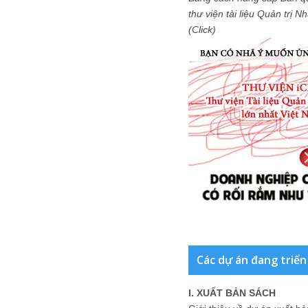
thư viện tài liệu Quản trị 
(Click)
Các dự án đang triển
I. XUẤT BẢN SÁCH