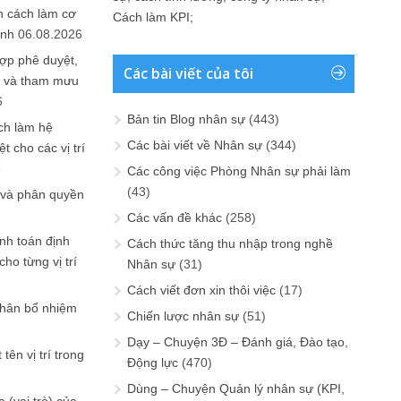
n cách làm cơ
Cách làm KPI
;
anh
06.08.2026
ợp phê duyệt,
Các bài viết của tôi
in và tham mưu
6
Bản tin Blog nhân sự
(443)
ch làm hệ
Các bài viết về Nhân sự
(344)
t cho các vị trí
6
Các công việc Phòng Nhân sự phải làm
(43)
 và phân quyền
Các vấn đề khác
(258)
ính toán định
Cách thức tăng thu nhập trong nghề
ho từng vị trí
Nhân sự
(31)
Cách viết đơn xin thôi việc
(17)
phân bổ nhiệm
Chiến lược nhân sự
(51)
Dạy – Chuyện 3Đ – Đánh giá, Đào tạo,
tên vị trí trong
Động lực
(470)
Dùng – Chuyện Quản lý nhân sự (KPI,