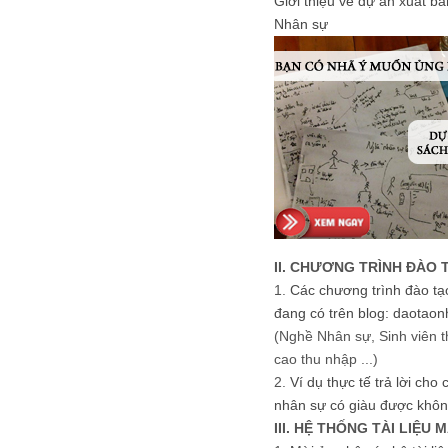
Giới thiệu về dự án xuất b
Nhân sự
II. CHƯƠNG TRÌNH ĐÀO 
1.
Các chương trình đào tạ
đang có trên blog: daotaon
(Nghề Nhân sự, Sinh viên t
cao thu nhập ...)
2.
Ví dụ thực tế trả lời cho
nhân sự có giàu được khôn
III. HỆ THỐNG TÀI LIỆU 