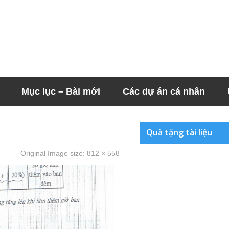
Mục lục – Bài mới
Các dự án cá nhân
Quà tặng tài liệu
Original Image size:
812 × 558