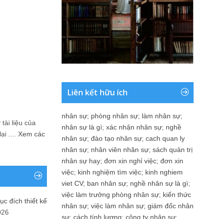
Liên kết hữu ích
nhân sự
;
phòng nhân sự
;
làm nhân sự
;
tài liệu của
nhân sự là gì
;
xác nhận nhân sự
;
nghề
i ....
Xem các
nhân sự
;
đào tạo nhân sự
;
cach quan ly
nhân sự
;
nhân viên nhân sự
;
sách quản trị
nhân sự hay
;
đơn xin nghỉ việc
;
đơn xin
việc
;
kinh nghiệm tìm việc
;
kinh nghiem
viet CV
;
ban nhân sự
;
nghề nhân sự là gì
;
việc làm trưởng phòng nhân sự
;
kiến thức
ục đích thiết kế
nhân sự
;
việc làm nhân sự
;
giám đốc nhân
026
sự
;
cách tính lương
;
công ty nhân sự
;