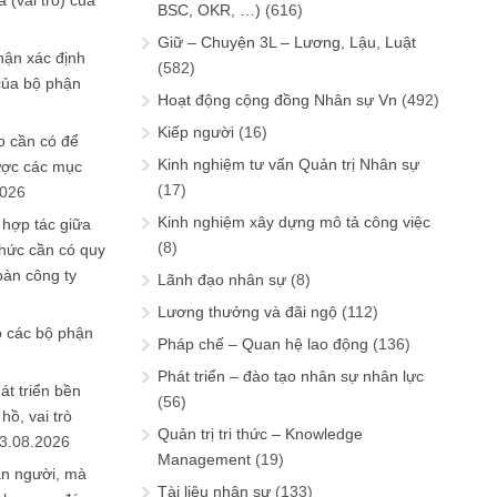
 (vai trò) của
BSC, OKR, …)
(616)
Giữ – Chuyện 3L – Lương, Lậu, Luật
hận xác định
(582)
của bộ phận
Hoạt động cộng đồng Nhân sự Vn
(492)
Kiếp người
(16)
 cần có để
Kinh nghiệm tư vấn Quản trị Nhân sự
ược các mục
(17)
2026
Kinh nghiệm xây dựng mô tả công việc
 hợp tác giữa
(8)
chức cần có quy
oàn công ty
Lãnh đạo nhân sự
(8)
Lương thưởng và đãi ngộ
(112)
o các bộ phận
Pháp chế – Quan hệ lao động
(136)
Phát triển – đào tạo nhân sự nhân lực
át triển bền
(56)
ồ, vai trò
Quản trị tri thức – Knowledge
3.08.2026
Management
(19)
ần người, mà
Tài liệu nhân sự
(133)