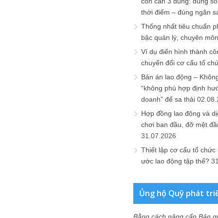
còn cần 3 đúng: đúng số
thời điểm – đúng ngân s
Thống nhất tiêu chuẩn p
bậc quản lý, chuyên mô
Ví dụ điển hình thành cô
chuyển đổi cơ cấu tổ ch
Bản án lao động – Không 
“không phù hợp định hư
doanh” để sa thải
02.08
Hợp đồng lao động và dịc
chơi ban đầu, đỡ mệt đầ
31.07.2026
Thiết lập cơ cấu tổ chức 
ước lao động tập thể?
3
Ủng hộ Quỹ phát tri
Bằng cách nâng cấp Bản q