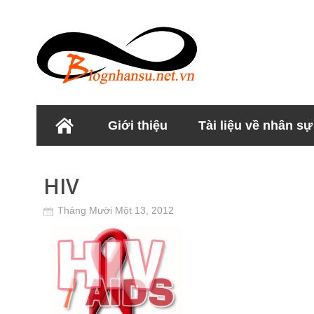
Giới thiệu
Tài liệu về nhân sự
Học viện Nhân sư
HIV
Tháng Mười Một 13, 2012