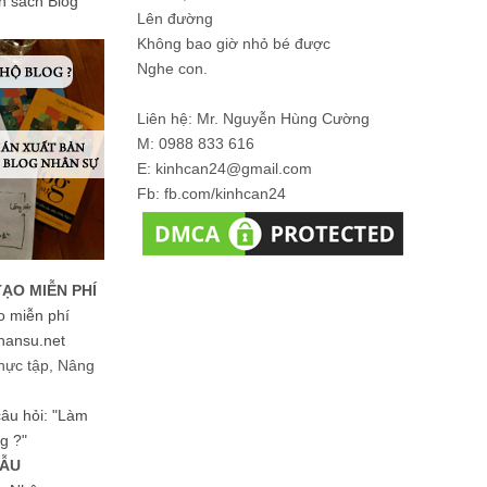
ản sách Blog
Lên đường
Không bao giờ nhỏ bé được
Nghe con.
Liên hệ: Mr. Nguyễn Hùng Cường
M: 0988 833 616
E: kinhcan24@gmail.com
Fb: fb.com/kinhcan24
TẠO MIỄN PHÍ
o miễn phí
hansu.net
hực tập, Nâng
 câu hỏi: "Làm
g ?"
MẪU