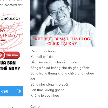
Nhân sự miễn phí
Cao đo nỗi buồn
Xa nuôi chí lớn
Dẫu làm sao thì cha vẫn muốn
Sống trên đá không chê đá gập ghềnh
Sống trong thung không chê thung nghèo
đói
Sống như sông như suối
Lên thác xuống ghềnh
 khai
Không lo cực nhọc
...
Con ơi, ...