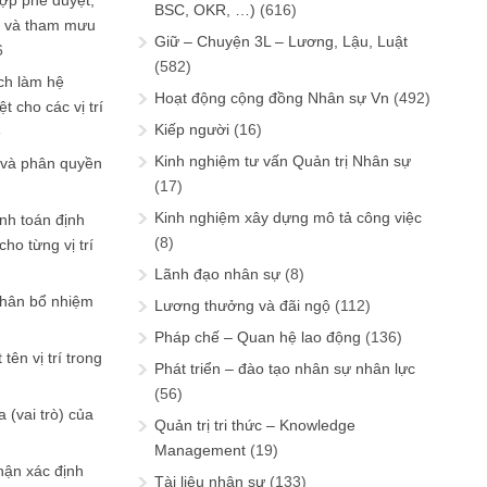
ợp phê duyệt,
BSC, OKR, …)
(616)
in và tham mưu
Giữ – Chuyện 3L – Lương, Lậu, Luật
6
(582)
ch làm hệ
Hoạt động cộng đồng Nhân sự Vn
(492)
t cho các vị trí
Kiếp người
(16)
6
Kinh nghiệm tư vấn Quản trị Nhân sự
 và phân quyền
(17)
Kinh nghiệm xây dựng mô tả công việc
ính toán định
(8)
ho từng vị trí
Lãnh đạo nhân sự
(8)
phân bổ nhiệm
Lương thưởng và đãi ngộ
(112)
Pháp chế – Quan hệ lao động
(136)
tên vị trí trong
Phát triển – đào tạo nhân sự nhân lực
(56)
 (vai trò) của
Quản trị tri thức – Knowledge
Management
(19)
hận xác định
Tài liệu nhân sự
(133)