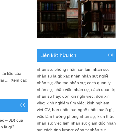
Liên kết hữu ích
nhân sự
;
phòng nhân sự
;
làm nhân sự
;
tài liệu của
nhân sự là gì
;
xác nhận nhân sự
;
nghề
i ....
Xem các
nhân sự
;
đào tạo nhân sự
;
cach quan ly
nhân sự
;
nhân viên nhân sự
;
sách quản trị
nhân sự hay
;
đơn xin nghỉ việc
;
đơn xin
việc
;
kinh nghiệm tìm việc
;
kinh nghiem
viet CV
;
ban nhân sự
;
nghề nhân sự là gì
;
việc làm trưởng phòng nhân sự
;
kiến thức
ệc – JD) của
nhân sự
;
việc làm nhân sự
;
giám đốc nhân
n là gì?
sự
;
cách tính lương
;
công ty nhân sự
;