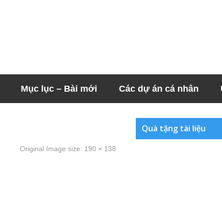
Mục lục – Bài mới
Các dự án cá nhân
Quà tặng tài liệu
Original Image size:
190 × 138