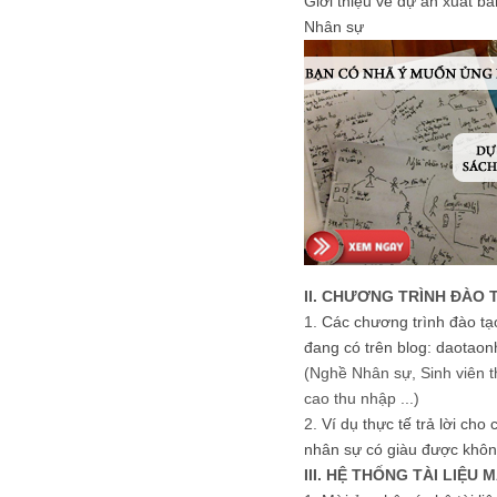
Giới thiệu về dự án xuất b
Nhân sự
II. CHƯƠNG TRÌNH ĐÀO 
1.
Các chương trình đào tạ
đang có trên blog: daotaon
(Nghề Nhân sự, Sinh viên t
cao thu nhập ...)
2.
Ví dụ thực tế trả lời cho
nhân sự có giàu được khôn
III. HỆ THỐNG TÀI LIỆU 