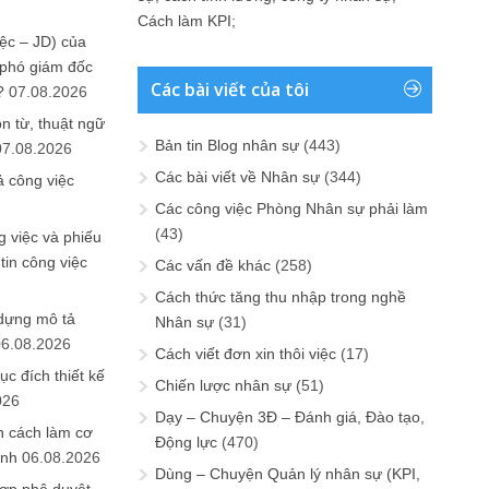
Cách làm KPI
;
ệc – JD) của
 phó giám đốc
Các bài viết của tôi
?
07.08.2026
n từ, thuật ngữ
Bản tin Blog nhân sự
(443)
07.08.2026
Các bài viết về Nhân sự
(344)
ả công việc
Các công việc Phòng Nhân sự phải làm
(43)
 việc và phiếu
tin công việc
Các vấn đề khác
(258)
Cách thức tăng thu nhập trong nghề
 dựng mô tả
Nhân sự
(31)
06.08.2026
Cách viết đơn xin thôi việc
(17)
ục đích thiết kế
Chiến lược nhân sự
(51)
026
Dạy – Chuyện 3Đ – Đánh giá, Đào tạo,
n cách làm cơ
Động lực
(470)
anh
06.08.2026
Dùng – Chuyện Quản lý nhân sự (KPI,