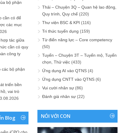
của bộ phận
Thải – Chuyện 3Q – Quan hệ lao động,
Quy trình, Quy chế
(220)
 cần có để
Thư viện BSC & KPI
(116)
ược các mục
Tri thức tuyển dụng
(159)
2026
Từ điển năng lực – Core competency
 hợp tác giữa
(50)
chức cần có quy
oàn công ty
Tuyển – Chuyện 3T – Tuyển mộ, Tuyển
chọn, Thử việc
(433)
o các bộ phận
Ứng dụng AI vào QTNS
(4)
Ứng dụng CNTT vào QTNS
(6)
át triển bền
Vui cười nhân sự
(86)
ồ, vai trò
Đánh giá nhân sự
(22)
3.08.2026
NÓI VỚI CON
ển Blog
uyền iCPO cho