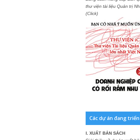
thư viện tài liệu Quản trị 
(Click)
Các dự án đang triển
I. XUẤT BẢN SÁCH