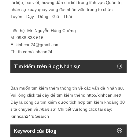
tài liệu, bài viết, hướng dẫn chi tiết trong lĩnh vực Quản trị
nhân sự xoay quay vòng đời nhân viên trong tổ chức:
Tuyển - Dạy - Dùng - Giữ - Thải.
Liên hệ: Mr. Nguyễn Hùng Cường
M: 0988 833 616
E: kinhcan24@gmail.com
Fb: fb.com/kinhcan24
Tìm kiếm trên Blog Nhân sự
Bạn muốn tìm kiếm thêm thông tin về các vấn đề
Nhân sự
.
Vui lòng click tại đây để tìm kiếm thêm:
http://kinhcan.net/
Đây là công cụ tìm kiếm được tích hợp tìm kiếm khoảng 30
site chuyên về
nhân sự
. Chi tiết vui lòng click tại đây:
Kinhcan24′s Search
Keyword của Blog