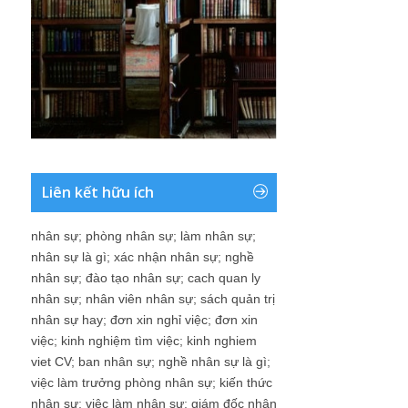
Liên kết hữu ích
nhân sự
;
phòng nhân sự
;
làm nhân sự
;
nhân sự là gì
;
xác nhận nhân sự
;
nghề
nhân sự
;
đào tạo nhân sự
;
cach quan ly
nhân sự
;
nhân viên nhân sự
;
sách quản trị
nhân sự hay
;
đơn xin nghỉ việc
;
đơn xin
việc
;
kinh nghiệm tìm việc
;
kinh nghiem
viet CV
;
ban nhân sự
;
nghề nhân sự là gì
;
việc làm trưởng phòng nhân sự
;
kiến thức
nhân sự
;
việc làm nhân sự
;
giám đốc nhân