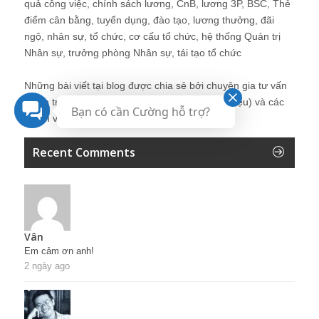
quả công việc, chính sách lương, CnB, lương 3P, BSC, Thẻ
điểm cân bằng, tuyển dụng, đào tạo, lương thưởng, đãi
ngộ, nhân sự, tổ chức, cơ cấu tổ chức, hệ thống Quản trị
Nhân sự, trưởng phòng Nhân sự, tái tạo tổ chức
Những bài viết tại blog được chia sẻ bởi chuyên gia tư vấn
Quản trị Nhân sự Nguyễn Hùng Cường (
giới thiệu
) và các
Bạn có cần Cường hỗ trợ?
thành viên khác trong cộng đồng Nhân sự.
Recent Comments
Vân
Em cảm ơn anh!
2 ngày ago