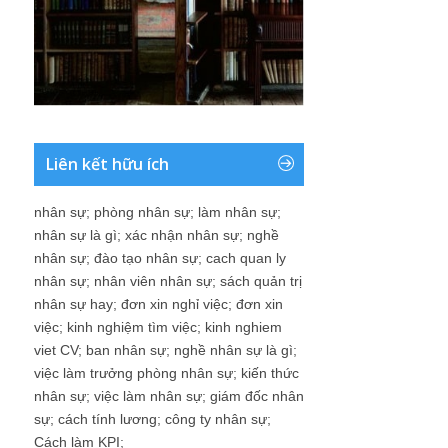
Liên kết hữu ích
nhân sự
;
phòng nhân sự
;
làm nhân sự
;
nhân sự là gì
;
xác nhận nhân sự
;
nghề
nhân sự
;
đào tạo nhân sự
;
cach quan ly
nhân sự
;
nhân viên nhân sự
;
sách quản trị
nhân sự hay
;
đơn xin nghỉ việc
;
đơn xin
việc
;
kinh nghiệm tìm việc
;
kinh nghiem
viet CV
;
ban nhân sự
;
nghề nhân sự là gì
;
việc làm trưởng phòng nhân sự
;
kiến thức
nhân sự
;
việc làm nhân sự
;
giám đốc nhân
sự
;
cách tính lương
;
công ty nhân sự
;
Cách làm KPI
;