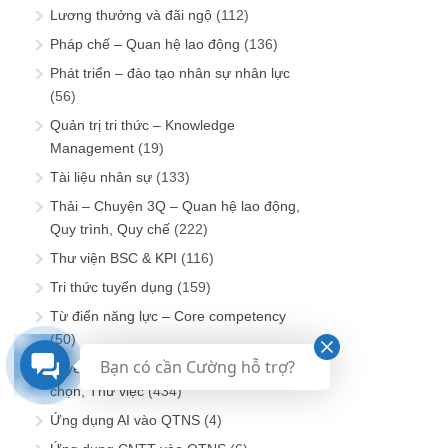
Lương thưởng và đãi ngộ
(112)
Pháp chế – Quan hệ lao động
(136)
Phát triển – đào tạo nhân sự nhân lực
(56)
Quản trị tri thức – Knowledge
Management
(19)
Tài liệu nhân sự
(133)
Thải – Chuyện 3Q – Quan hệ lao động,
Quy trình, Quy chế
(222)
Thư viện BSC & KPI
(116)
Tri thức tuyển dụng
(159)
Từ điển năng lực – Core competency
(50)
Bạn có cần Cường hỗ trợ?
Tuyển – Chuyện 3T – Tuyển mộ, Tuyển
chọn, Thử việc
(434)
Ứng dụng AI vào QTNS
(4)