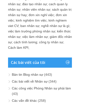
nhân sự
;
đào tạo nhân sự
;
cach quan ly
nhân sự
;
nhân viên nhân sự
;
sách quản trị
nhân sự hay
;
đơn xin nghỉ việc
;
đơn xin
việc
;
kinh nghiệm tìm việc
;
kinh nghiem
viet CV
;
ban nhân sự
;
nghề nhân sự là gì
;
việc làm trưởng phòng nhân sự
;
kiến thức
nhân sự
;
việc làm nhân sự
;
giám đốc nhân
sự
;
cách tính lương
;
công ty nhân sự
;
Cách làm KPI
;
Các bài viết của tôi
Bản tin Blog nhân sự
(443)
Các bài viết về Nhân sự
(344)
Các công việc Phòng Nhân sự phải làm
(43)
Các vấn đề khác
(258)