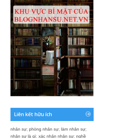
Liên kết hữu ích
nhân sự
;
phòng nhân sự
;
làm nhân sự
;
nhân sự là gì
;
xác nhận nhân sự
;
nghề