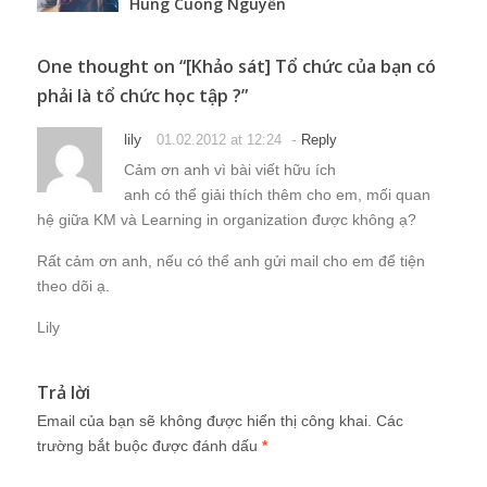
Hung Cuong Nguyễn
One thought on “
[Khảo sát] Tổ chức của bạn có
phải là tổ chức học tập ?
”
lily
-
01.02.2012 at 12:24
Reply
Cảm ơn anh vì bài viết hữu ích
anh có thể giải thích thêm cho em, mối quan
hệ giữa KM và Learning in organization được không ạ?
Rất cảm ơn anh, nếu có thể anh gửi mail cho em để tiện
theo dõi ạ.
Lily
Trả lời
Email của bạn sẽ không được hiển thị công khai.
Các
trường bắt buộc được đánh dấu
*