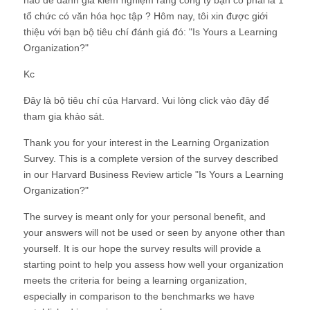
nào để đánh giá kiểm nghiệm rằng công ty bạn có phải là 1
tổ chức có văn hóa học tập ? Hôm nay, tôi xin được giới
thiệu với bạn bộ tiêu chí đánh giá đó: "Is Yours a Learning
Organization?"
Kc
Đây là bộ tiêu chí của Harvard. Vui lòng click vào đây để
tham gia khảo sát.
Thank you for your interest in the Learning Organization
Survey. This is a complete version of the survey described
in our Harvard Business Review article "Is Yours a Learning
Organization?"
The survey is meant only for your personal benefit, and
your answers will not be used or seen by anyone other than
yourself. It is our hope the survey results will provide a
starting point to help you assess how well your organization
meets the criteria for being a learning organization,
especially in comparison to the benchmarks we have