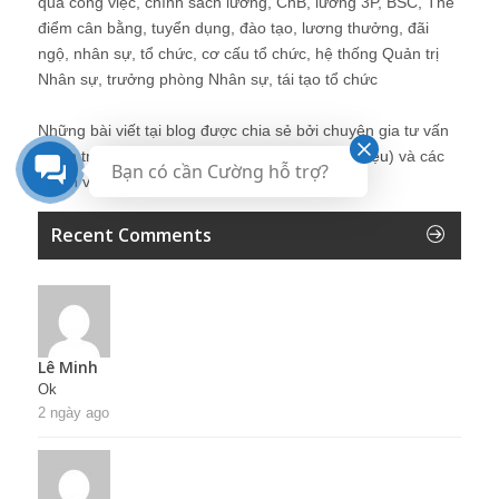
quả công việc, chính sách lương, CnB, lương 3P, BSC, Thẻ
điểm cân bằng, tuyển dụng, đào tạo, lương thưởng, đãi
ngộ, nhân sự, tổ chức, cơ cấu tổ chức, hệ thống Quản trị
Nhân sự, trưởng phòng Nhân sự, tái tạo tổ chức
Những bài viết tại blog được chia sẻ bởi chuyên gia tư vấn
Quản trị Nhân sự Nguyễn Hùng Cường (
giới thiệu
) và các
Bạn có cần Cường hỗ trợ?
thành viên khác trong cộng đồng Nhân sự.
Recent Comments
Lê Minh
Ok
2 ngày ago