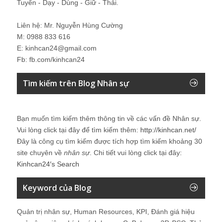
Tuyển - Dạy - Dùng - Giữ - Thải.
Liên hệ: Mr. Nguyễn Hùng Cường
M: 0988 833 616
E: kinhcan24@gmail.com
Fb: fb.com/kinhcan24
Tìm kiếm trên Blog Nhân sự
Bạn muốn tìm kiếm thêm thông tin về các vấn đề
Nhân sự
.
Vui lòng click tại đây để tìm kiếm thêm:
http://kinhcan.net/
Đây là công cụ tìm kiếm được tích hợp tìm kiếm khoảng 30
site chuyên về
nhân sự
. Chi tiết vui lòng click tại đây:
Kinhcan24′s Search
Keyword của Blog
Quản trị nhân sự, Human Resources, KPI, Đánh giá hiệu