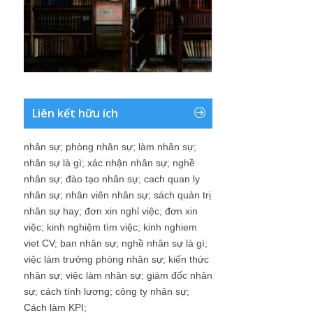
Liên kết hữu ích
nhân sự
;
phòng nhân sự
;
làm nhân sự
;
nhân sự là gì
;
xác nhận nhân sự
;
nghề
nhân sự
;
đào tạo nhân sự
;
cach quan ly
nhân sự
;
nhân viên nhân sự
;
sách quản trị
nhân sự hay
;
đơn xin nghỉ việc
;
đơn xin
việc
;
kinh nghiệm tìm việc
;
kinh nghiem
viet CV
;
ban nhân sự
;
nghề nhân sự là gì
;
việc làm trưởng phòng nhân sự
;
kiến thức
nhân sự
;
việc làm nhân sự
;
giám đốc nhân
sự
;
cách tính lương
;
công ty nhân sự
;
Cách làm KPI
;