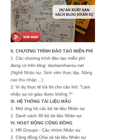
II. CHƯƠNG TRÌNH ĐÀO TẠO MIỄN PHÍ
1.
Các chương trình đào tạo miễn phí
đang có trên blog: daotaonhansu.net
(Nghề Nhân sự, Sinh viên thực tập, Nâng
cao thu nhập ...)
2.
Ví dụ thực tế trả lời cho câu hỏi: "Làm
nhân sự có giàu được không ?"
III. HỆ THỐNG TÀI LIỆU MẪU
1.
Mời ủng hộ các bộ tài liệu Nhân sự
2.
Danh sách 30 bộ tài liệu Nhân sự
IV. HOẠT ĐỘNG CỘNG ĐỒNG
1.
HR Groups - Các nhóm Nhân sự
2.
Cộng đồng Chia sẻ tài liệu Nhân sự