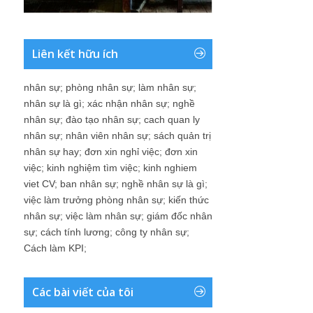
Liên kết hữu ích
nhân sự
;
phòng nhân sự
;
làm nhân sự
;
nhân sự là gì
;
xác nhận nhân sự
;
nghề
nhân sự
;
đào tạo nhân sự
;
cach quan ly
nhân sự
;
nhân viên nhân sự
;
sách quản trị
nhân sự hay
;
đơn xin nghỉ việc
;
đơn xin
việc
;
kinh nghiệm tìm việc
;
kinh nghiem
viet CV
;
ban nhân sự
;
nghề nhân sự là gì
;
việc làm trưởng phòng nhân sự
;
kiến thức
nhân sự
;
việc làm nhân sự
;
giám đốc nhân
sự
;
cách tính lương
;
công ty nhân sự
;
Cách làm KPI
;
Các bài viết của tôi