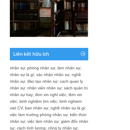
Liên kết hữu ích
nhân sự
;
phòng nhân sự
;
làm nhân sự
;
nhân sự là gì
;
xác nhận nhân sự
;
nghề
nhân sự
;
đào tạo nhân sự
;
cach quan ly
nhân sự
;
nhân viên nhân sự
;
sách quản trị
nhân sự hay
;
đơn xin nghỉ việc
;
đơn xin
việc
;
kinh nghiệm tìm việc
;
kinh nghiem
viet CV
;
ban nhân sự
;
nghề nhân sự là gì
;
việc làm trưởng phòng nhân sự
;
kiến thức
nhân sự
;
việc làm nhân sự
;
giám đốc nhân
sự
;
cách tính lương
;
công ty nhân sự
;