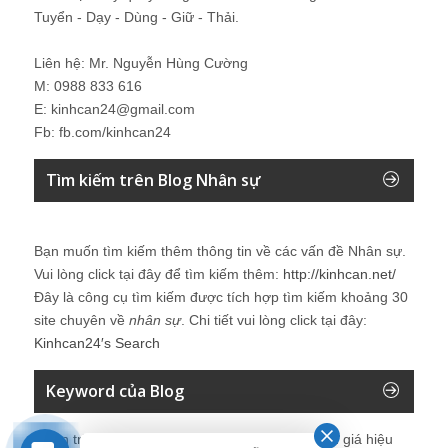
Tuyển - Dạy - Dùng - Giữ - Thải.
Liên hệ: Mr. Nguyễn Hùng Cường
M: 0988 833 616
E: kinhcan24@gmail.com
Fb: fb.com/kinhcan24
Tìm kiếm trên Blog Nhân sự
Bạn muốn tìm kiếm thêm thông tin về các vấn đề
Nhân sự
.
Vui lòng click tại đây để tìm kiếm thêm:
http://kinhcan.net/
Đây là công cụ tìm kiếm được tích hợp tìm kiếm khoảng 30
site chuyên về
nhân sự
. Chi tiết vui lòng click tại đây:
Kinhcan24′s Search
Keyword của Blog
Quản trị nhân sự, Human Resources, KPI, Đánh giá hiệu