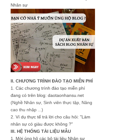
Nhân sự
II. CHƯƠNG TRÌNH ĐÀO TẠO MIỄN PHÍ
1.
Các chương trình đào tạo miễn phí
đang có trên blog: daotaonhansu.net
(Nghề Nhân sự, Sinh viên thực tập, Nâng
cao thu nhập ...)
2.
Ví dụ thực tế trả lời cho câu hỏi: "Làm
nhân sự có giàu được không ?"
III. HỆ THỐNG TÀI LIỆU MẪU
1.
Mời ủng hộ các bộ tài liệu Nhân sự