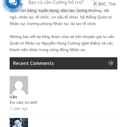
Bạn có cần Cường hỗ trợ?
quả công việc, chính sách lương, CnB, lương 3P, BSC, Thẻ
điểm cân bằng, tuyển dụng, đào tạo, lương thưởng, đãi
ngộ, nhân sự, tổ chức, cơ cấu tổ chức, hệ thống Quản trị
Nhân sự, trưởng phòng Nhân sự, tái tạo tổ chức
Những bài viết tại blog được chia sẻ bởi chuyên gia tư vấn
Quản trị Nhân sự Nguyễn Hùng Cường (
giới thiệu
) và các
thành viên khác trong cộng đồng Nhân sự.
Recent Comments
Vân
Em cảm ơn anh!
2 ngày ago