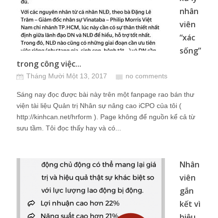
nhân
viên
“xác
sống”
trong công việc...
Tháng Mười Một 13, 2017
no comments
Sáng nay đọc được bài này trên một fanpage rao bán thư
viện tài liệu Quản trị Nhân sự nâng cao iCPO của tôi (
http://kinhcan.net/hrform ). Page không để nguồn kể cả từ
sưu tầm. Tôi đọc thấy hay và có...
Nhân
viên
gắn
kết vì
hiệu