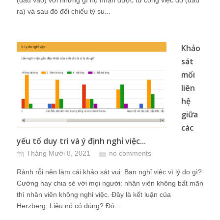
(đầu vào) với những gì họ nhận được từ công việc đó (đầu
ra) và sau đó đối chiếu tỷ su...
Khảo
sát
mối
liên
hệ
giữa
các
yếu tố duy trì và ý định nghỉ việc...
Tháng Mười 8, 2021
no comments
Rảnh rỗi nên làm cái khảo sát vui: Bạn nghỉ việc vì lý do gì?
Cường hay chia sẻ với mọi người: nhân viên không bất mãn
thì nhân viên không nghỉ việc. Đây là kết luận của
Herzberg. Liệu nó có đúng? Đó...