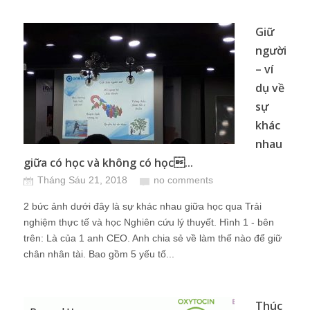
Giữ
người
– ví
dụ về
sự
khác
nhau
giữa có học và không có học...
Tháng Sáu 21, 2018
no comments
2 bức ảnh dưới đây là sự khác nhau giữa học qua Trải
nghiệm thực tế và học Nghiên cứu lý thuyết. Hình 1 - bên
trên: Là của 1 anh CEO. Anh chia sẻ về làm thế nào để giữ
chân nhân tài. Bao gồm 5 yếu tố...
Thúc