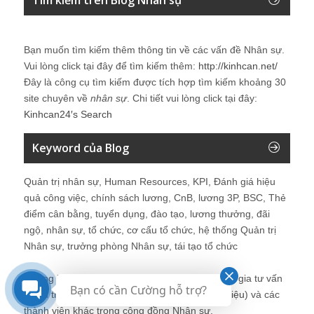
Bạn muốn tìm kiếm thêm thông tin về các vấn đề
Nhân sự
.
Vui lòng click tại đây để tìm kiếm thêm:
http://kinhcan.net/
Đây là công cụ tìm kiếm được tích hợp tìm kiếm khoảng 30
site chuyên về
nhân sự
. Chi tiết vui lòng click tại đây:
Kinhcan24′s Search
Keyword của Blog
Quản trị nhân sự, Human Resources, KPI, Đánh giá hiệu
quả công việc, chính sách lương, CnB, lương 3P, BSC, Thẻ
điểm cân bằng, tuyển dụng, đào tạo, lương thưởng, đãi
ngộ, nhân sự, tổ chức, cơ cấu tổ chức, hệ thống Quản trị
Nhân sự, trưởng phòng Nhân sự, tái tạo tổ chức
Những bài viết tại blog được chia sẻ bởi chuyên gia tư vấn
Bạn có cần Cường hỗ trợ?
Quản trị Nhân sự Nguyễn Hùng Cường (
giới thiệu
) và các
thành viên khác trong cộng đồng Nhân sự.