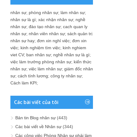
nhân sự
;
phòng nhân sự
;
làm nhân sự
;
nhân sự là gì
;
xác nhận nhân sự
;
nghề
nhân sự
;
đào tạo nhân sự
;
cach quan ly
nhân sự
;
nhân viên nhân sự
;
sách quản trị
nhân sự hay
;
đơn xin nghỉ việc
;
đơn xin
việc
;
kinh nghiệm tìm việc
;
kinh nghiem
viet CV
;
ban nhân sự
;
nghề nhân sự là gì
;
việc làm trưởng phòng nhân sự
;
kiến thức
nhân sự
;
việc làm nhân sự
;
giám đốc nhân
sự
;
cách tính lương
;
công ty nhân sự
;
Cách làm KPI
;
Các bài viết của tôi
Bản tin Blog nhân sự
(443)
Các bài viết về Nhân sự
(344)
Các công việc Phòng Nhân sự phải làm