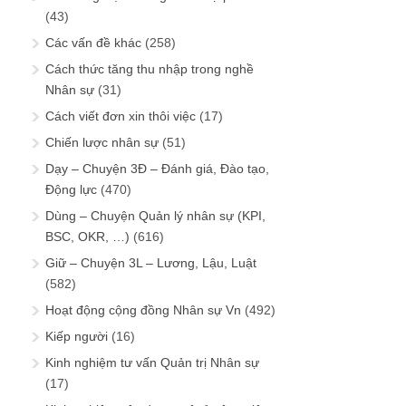
(43)
Các vấn đề khác
(258)
Cách thức tăng thu nhập trong nghề
Nhân sự
(31)
Cách viết đơn xin thôi việc
(17)
Chiến lược nhân sự
(51)
Dạy – Chuyện 3Đ – Đánh giá, Đào tạo,
Động lực
(470)
Dùng – Chuyện Quản lý nhân sự (KPI,
BSC, OKR, …)
(616)
Giữ – Chuyện 3L – Lương, Lậu, Luật
(582)
Hoạt động cộng đồng Nhân sự Vn
(492)
Kiếp người
(16)
Kinh nghiệm tư vấn Quản trị Nhân sự
(17)