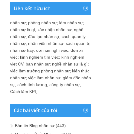
Liên kết hữu ích
nhân sự
;
phòng nhân sự
;
làm nhân sự
;
nhân sự là gì
;
xác nhận nhân sự
;
nghề
nhân sự
;
đào tạo nhân sự
;
cach quan ly
nhân sự
;
nhân viên nhân sự
;
sách quản trị
nhân sự hay
;
đơn xin nghỉ việc
;
đơn xin
việc
;
kinh nghiệm tìm việc
;
kinh nghiem
viet CV
;
ban nhân sự
;
nghề nhân sự là gì
;
việc làm trưởng phòng nhân sự
;
kiến thức
nhân sự
;
việc làm nhân sự
;
giám đốc nhân
sự
;
cách tính lương
;
công ty nhân sự
;
Cách làm KPI
;
Các bài viết của tôi
Bản tin Blog nhân sự
(443)