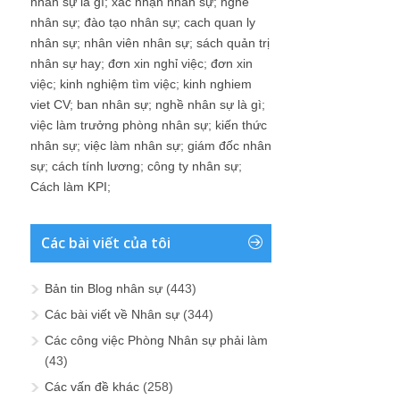
nhân sự là gì
;
xác nhận nhân sự
;
nghề
nhân sự
;
đào tạo nhân sự
;
cach quan ly
nhân sự
;
nhân viên nhân sự
;
sách quản trị
nhân sự hay
;
đơn xin nghỉ việc
;
đơn xin
việc
;
kinh nghiệm tìm việc
;
kinh nghiem
viet CV
;
ban nhân sự
;
nghề nhân sự là gì
;
việc làm trưởng phòng nhân sự
;
kiến thức
nhân sự
;
việc làm nhân sự
;
giám đốc nhân
sự
;
cách tính lương
;
công ty nhân sự
;
Cách làm KPI
;
Các bài viết của tôi
Bản tin Blog nhân sự
(443)
Các bài viết về Nhân sự
(344)
Các công việc Phòng Nhân sự phải làm
(43)
Các vấn đề khác
(258)