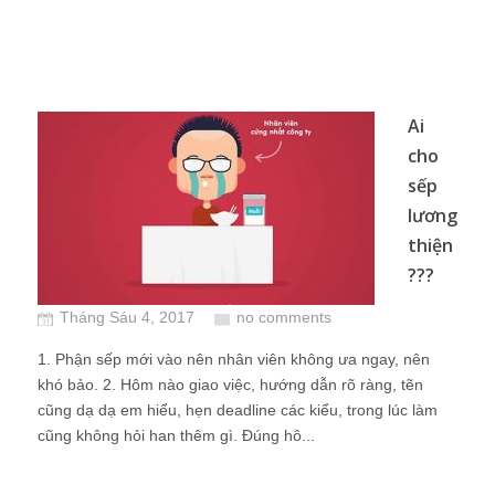
Ai
cho
sếp
lương
thiện
???
Tháng Sáu 4, 2017
no comments
1. Phận sếp mới vào nên nhân viên không ưa ngay, nên
khó bảo. 2. Hôm nào giao việc, hướng dẫn rõ ràng, tẽn
cũng dạ dạ em hiểu, hẹn deadline các kiểu, trong lúc làm
cũng không hỏi han thêm gì. Đúng hô...