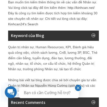
Bạn muốn tìm kiếm thêm thông tin về các vấn đề
Nhân sự
.
Vui lòng click tại đây để tìm kiếm thêm:
http://kinhcan.net/
Đây là công cụ tìm kiếm được tích hợp tìm kiếm khoảng 30
site chuyên về
nhân sự
. Chi tiết vui lòng click tại đây:
Kinhcan24′s Search
Keyword của Blog
Quản trị nhân sự, Human Resources, KPI, Đánh giá hiệu
quả công việc, chính sách lương, CnB, lương 3P, BSC, Thẻ
điểm cân bằng, tuyển dụng, đào tạo, lương thưởng, đãi
ngộ, nhân sự, tổ chức, cơ cấu tổ chức, hệ thống Quản trị
Nhân sự, trưởng phòng Nhân sự, tái tạo tổ chức
Những bài viết tại blog được chia sẻ bởi chuyên gia tư vấn
Quản trị Nhân sự Nguyễn Hùng Cường (
giới thiệu
) và các
thành viên khác trong cộng đồng Nhân sự.
Bạn có cần Cường hỗ trợ?
Recent Comments